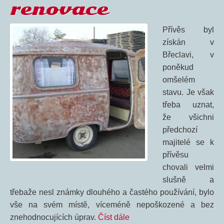
renovace
Přívěs byl
získán v
Břeclavi, v
poněkud
omšelém
stavu. Je však
třeba uznat,
že všichni
předchozí
majitelé se k
přívěsu
chovali velmi
slušně a
třebaže nesl známky dlouhého a častého používání, bylo
vše na svém místě, víceméně nepoškozené a bez
znehodnocujících úprav.
Číst dále