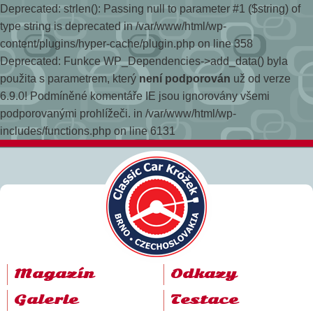
Deprecated: strlen(): Passing null to parameter #1 ($string) of
type string is deprecated in /var/www/html/wp-
content/plugins/hyper-cache/plugin.php on line 358
Deprecated: Funkce WP_Dependencies->add_data() byla
použita s parametrem, který
není podporován
už od verze
6.9.0! Podmíněné komentáře IE jsou ignorovány všemi
podporovanými prohlížeči. in /var/www/html/wp-
includes/functions.php on line 6131
Magazín
Odkazy
Galerie
Testace