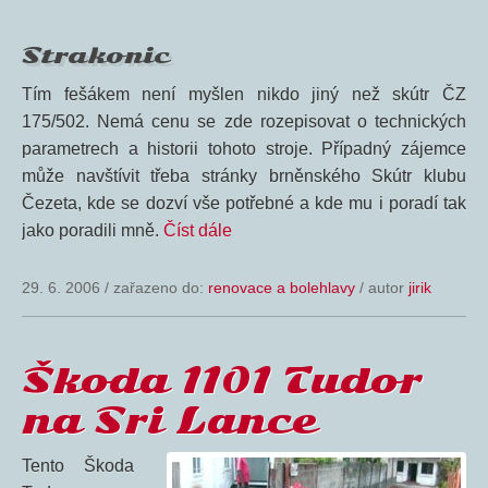
Strakonic
Tím fešákem není myšlen nikdo jiný než skútr ČZ
175/502. Nemá cenu se zde rozepisovat o technických
parametrech a historii tohoto stroje. Případný zájemce
může navštívit třeba stránky brněnského Skútr klubu
Čezeta, kde se dozví vše potřebné a kde mu i poradí tak
jako poradili mně.
Číst dále
29. 6. 2006
/
zařazeno do:
renovace a bolehlavy
/ autor
jirik
Škoda 1101 Tudor
na Sri Lance
Tento Škoda