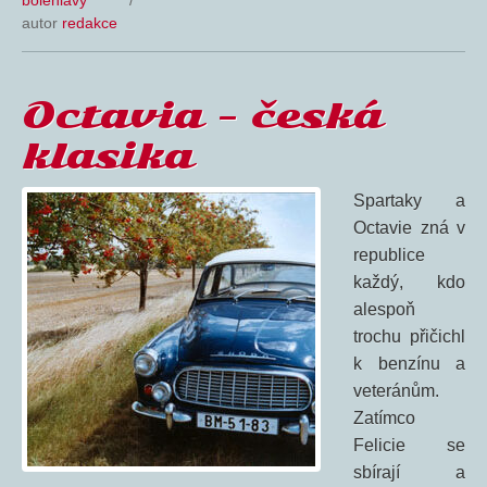
bolehlavy
/
autor
redakce
Octavia – česká
klasika
Spartaky a
Octavie zná v
republice
každý, kdo
alespoň
trochu přičichl
k benzínu a
veteránům.
Zatímco
Felicie se
sbírají a