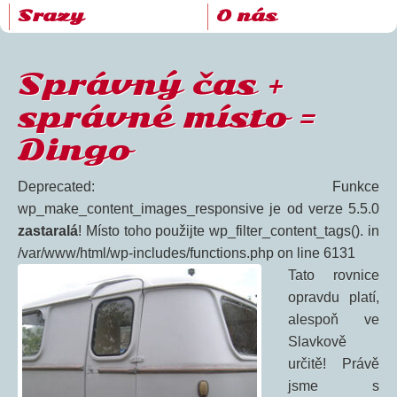
Srazy
O nás
Správný čas +
správné místo =
Dingo
Deprecated: Funkce
wp_make_content_images_responsive je od verze 5.5.0
zastaralá
! Místo toho použijte wp_filter_content_tags(). in
/var/www/html/wp-includes/functions.php on line 6131
Tato rovnice
opravdu platí,
alespoň ve
Slavkově
určitě! Právě
jsme s