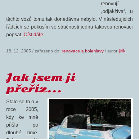
renovují
„odjakživa“, u
těchto vozů tomu tak donedávna nebylo. V následujících
řádcích se pokusím ve stručnosti jednu takovou renovaci
popsat.
Číst dále
18. 12. 2005
/
zařazeno do:
renovace a bolehlavy
/ autor
jirik
Jak jsem ji
přeříz…
Stalo se to o v
roce 2005,
kdy ke mně
přišla po
dlouhé zimě.