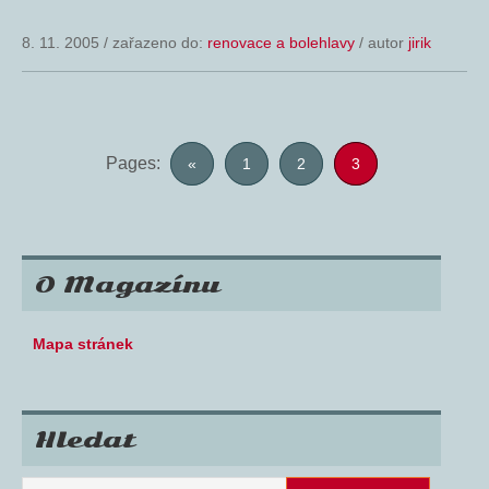
8. 11. 2005
/
zařazeno do:
renovace a bolehlavy
/ autor
jirik
Pages:
«
1
2
3
O Magazínu
Mapa stránek
Hledat