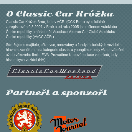
O Classic Car Króžku
Classic Car Króžek Brno, klub v AČR, (CCK Brno) byl oficiálně
zaregistrován 9.5.2001 v Brně a od roku 2005 jsme členem Autoklubu
České republiky a následně i Asociace Veteran Car Clubů Autoklubu
České republiky (AVCC AČR.)
Sdružujeme majitele, příznivce, renovátory a fandy historických vozidel s
hlavním zaměřením na kategorie classic a youngtimer, tedy vše poválečné
až do věkového limitu FIVA. Provádíme klubové testace veteránů, tedy
historických vozidel (HV).
Partneři a sponzoři