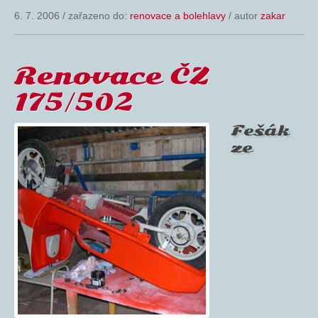
6. 7. 2006
/
zařazeno do:
renovace a bolehlavy
/ autor
zakar
Renovace ČZ
175/502
Fešák
ze