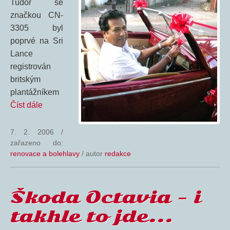
Tudor se
značkou CN-
3305 byl
poprvé na Sri
Lance
registrován
britským
plantážníkem
Číst dále
7. 2. 2006
/
zařazeno do:
renovace a bolehlavy
/ autor
redakce
Škoda Octavia – i
takhle to jde…