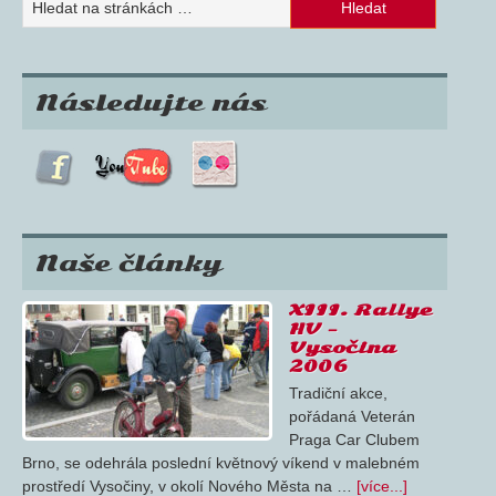
Následujte nás
Naše články
XIII. Rallye
HV –
Vysočina
2006
Tradiční akce,
pořádaná Veterán
Praga Car Clubem
Brno, se odehrála poslední květnový víkend v malebném
prostředí Vysočiny, v okolí Nového Města na …
[více...]