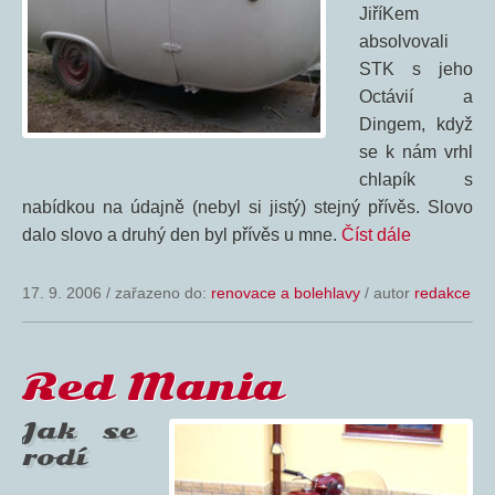
JiříKem
absolvovali
STK s jeho
Octávií a
Dingem, když
se k nám vrhl
chlapík s
nabídkou na údajně (nebyl si jistý) stejný přívěs. Slovo
dalo slovo a druhý den byl přívěs u mne.
Číst dále
17. 9. 2006
/
zařazeno do:
renovace a bolehlavy
/ autor
redakce
Red Mania
Jak se
rodí