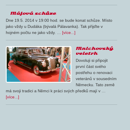
Májová schůze
Dne 19.5. 2014 v 19:00 hod. se bude konat schůze. Místo
jako vždy u Dudáka (bývalá Pálavanka). Tak přijďte v
hojném počtu ne jako vždy. …
[více...]
Mnichovský
veletrh
Dovoluji si připojit
první část svého
postřehu o renovaci
veteránů v sousedním
Německu. Tato země
má svoji tradici a Němci k práci svých předků mají v …
[více...]