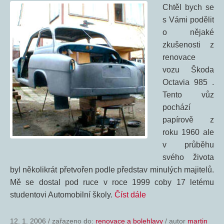
Chtěl bych se
s Vámi podělit
o nějaké
zkušenosti z
renovace
vozu Škoda
Octavia 985 .
Tento vůz
pochází
papírově z
roku 1960 ale
v průběhu
svého života
byl několikrát přetvořen podle představ minulých majitelů.
Mě se dostal pod ruce v roce 1999 coby 17 letému
studentovi Automobilní školy.
Číst dále
12. 1. 2006
/
zařazeno do:
renovace a bolehlavy
/ autor
martin