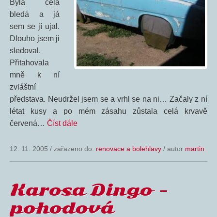
Byla celá
bledá a já
sem se jí ujal.
Dlouho jsem ji
sledoval.
Přitahovala
mně k ní
zvláštní
představa. Neudržel jsem se a vrhl se na ni… Začaly z ní
létat kusy a po mém zásahu zůstala celá krvavě
červená…
Číst dále
12. 11. 2005
/
zařazeno do:
renovace a bolehlavy
/ autor
martin
Karosa Dingo –
pohodová