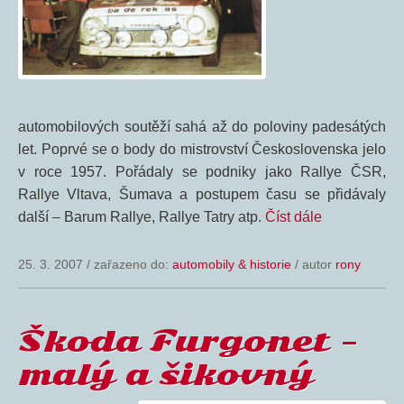
automobilových soutěží sahá až do poloviny padesátých
let. Poprvé se o body do mistrovství Československa jelo
v roce 1957. Pořádaly se podniky jako Rallye ČSR,
Rallye Vltava, Šumava a postupem času se přidávaly
další – Barum Rallye, Rallye Tatry atp.
Číst dále
25. 3. 2007
/
zařazeno do:
automobily & historie
/ autor
rony
Škoda Furgonet –
malý a šikovný