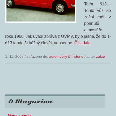
Tatra 613…
Tento vůz se
začal rodit v
pohnuté
atmosféře
roku 1968. Jak uvádí zpráva z ÚVMV, bylo jasné, že do T-
613 tehdejší běžný člověk neusedne.
Číst dále
1. 11. 2005
/
zařazeno do:
automobily & historie
/ autor
zakar
O Magazínu
Mapa stránek