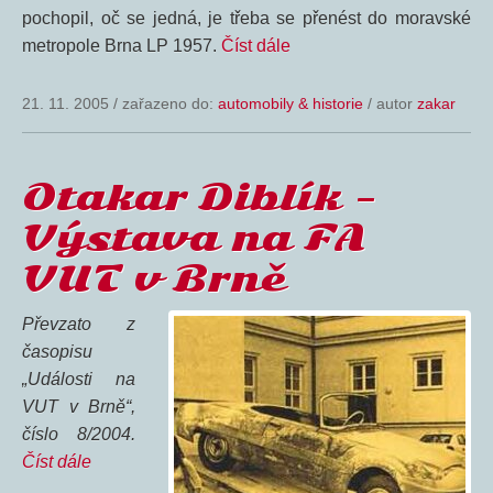
pochopil, oč se jedná, je třeba se přenést do moravské
metropole Brna LP 1957.
Číst dále
21. 11. 2005
/
zařazeno do:
automobily & historie
/ autor
zakar
Otakar Diblík –
Výstava na FA
VUT v Brně
Převzato z
časopisu
„Události na
VUT v Brně“,
číslo 8/2004.
Číst dále