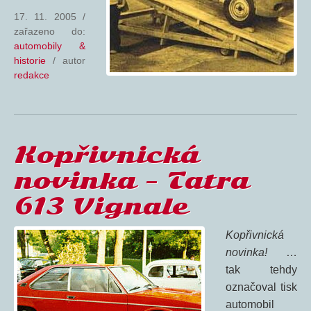
17. 11. 2005
/
zařazeno do:
automobily &
historie
/ autor
redakce
Kopřivnická
novinka – Tatra
613 Vignale
Kopřivnická
novinka!
…
tak tehdy
označoval tisk
automobil