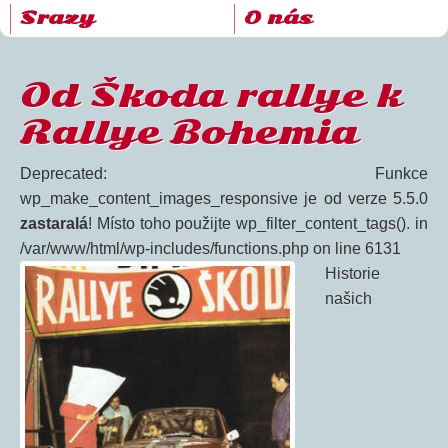
Srazy
O nás
Od Škoda rallye k
Rallye Bohemia
Deprecated: Funkce
wp_make_content_images_responsive je od verze 5.5.0
zastaralá
! Místo toho použijte wp_filter_content_tags(). in
/var/www/html/wp-includes/functions.php on line 6131
Historie
našich