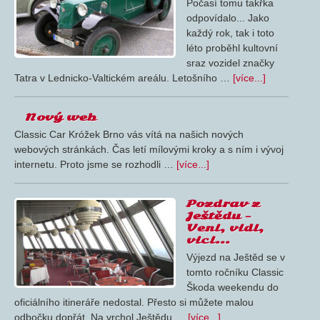
Počasí tomu takřka
odpovídalo... Jako
každý rok, tak i toto
léto proběhl kultovní
sraz vozidel značky
Tatra v Lednicko-Valtickém areálu. Letošního …
[více...]
Nový web
Classic Car Króžek Brno vás vítá na našich nových
webových stránkách. Čas letí mílovými kroky a s ním i vývoj
internetu. Proto jsme se rozhodli …
[více...]
Pozdrav z
Ještědu –
Veni, vidi,
vici…
Výjezd na Ještěd se v
tomto ročníku Classic
Škoda weekendu do
oficiálního itineráře nedostal. Přesto si můžete malou
odbočku dopřát. Na vrchol Ještědu …
[více...]