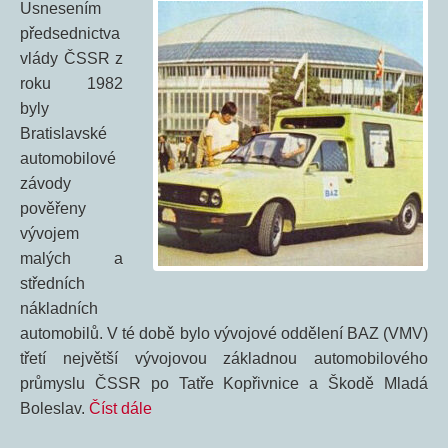
Usnesením
předsednictva
vlády ČSSR z
roku 1982
byly
Bratislavské
automobilové
závody
pověřeny
vývojem
malých a
středních
nákladních
automobilů. V té době bylo vývojové oddělení BAZ (VMV)
třetí největší vývojovou základnou automobilového
průmyslu ČSSR po Tatře Kopřivnice a Škodě Mladá
Boleslav.
Číst dále