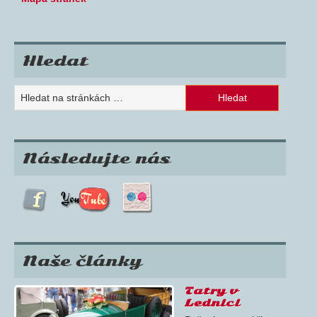
Hledat
Následujte nás
Naše články
Tatry v
Lednici