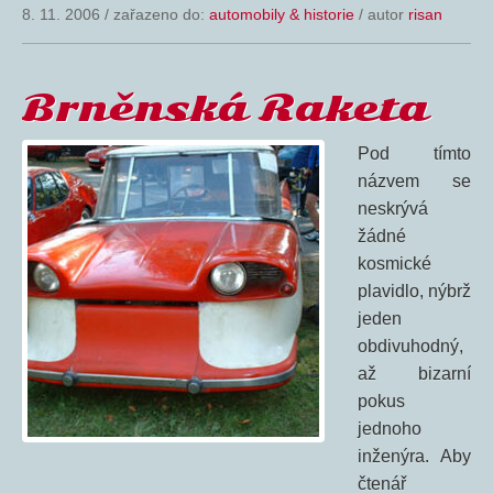
8. 11. 2006
/
zařazeno do:
automobily & historie
/ autor
risan
Brněnská Raketa
Pod tímto
názvem se
neskrývá
žádné
kosmické
plavidlo, nýbrž
jeden
obdivuhodný,
až bizarní
pokus
jednoho
inženýra. Aby
čtenář