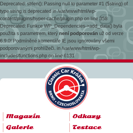
Deprecated: strlen(): Passing null to parameter #1 ($string) of
type string is deprecated in /var/www/html/wp-
content/plugins/hyper-cache/plugin.php on line 358
Deprecated: Funkce WP_Dependencies->add_data() byla
použita s parametrem, který
není podporován
už od verze
6.9.0! Podmíněné komentáře IE jsou ignorovány všemi
podporovanými prohlížeči. in /var/www/html/wp-
includes/functions.php on line 6131
Magazín
Odkazy
Galerie
Testace