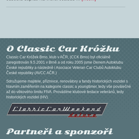
O Classic Car Króžku
Classic Car Króžek Brno, klub v AČR, (CCK Brno) byl oficiálně
zaregistrován 9.5.2001 v Brně a od roku 2005 jsme členem Autoklubu
České republiky a následně i Asociace Veteran Car Clubů Autoklubu
České republiky (AVCC AČR.)
Sdružujeme majitele, příznivce, renovátory a fandy historických vozidel s
hlavním zaměřením na kategorie classic a youngtimer, tedy vše poválečné
až do věkového limitu FIVA. Provádíme klubové testace veteránů, tedy
historických vozidel (HV).
Partneři a sponzoři