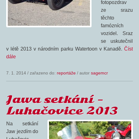
fotopozdrav
ze srazu
těchto
famózních
vozidel. Sraz
se uskutečnil
v létě 2013 v národním parku Watertoon v Kanadě.
Číst
dále
7. 1. 2014
/
zařazeno do:
reportáže
/ autor
sagemcr
Jawa setkání –
Luhačovice 2013
Na setkání
Jaw jezdím do