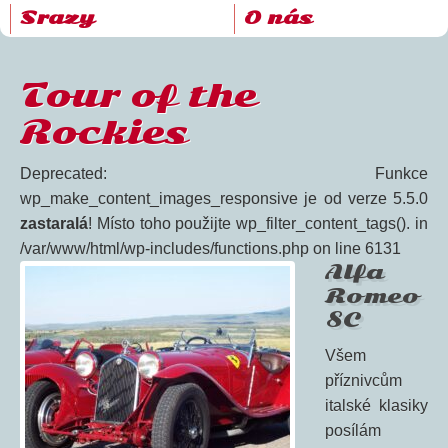
Srazy
O nás
Tour of the
Rockies
Deprecated: Funkce
wp_make_content_images_responsive je od verze 5.5.0
zastaralá
! Místo toho použijte wp_filter_content_tags(). in
/var/www/html/wp-includes/functions.php on line 6131
Alfa
Romeo
8C
Všem
příznivcům
italské klasiky
posílám