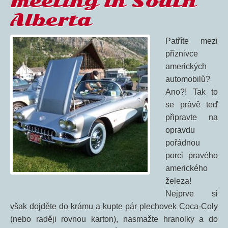
meeting in South
Alberta
Patříte mezi
příznivce
amerických
automobilů?
Ano?! Tak to
se právě teď
připravte na
opravdu
pořádnou
porci pravého
amerického
železa!
Nejprve si
však dojděte do krámu a kupte pár plechovek Coca-Coly
(nebo raději rovnou karton), nasmažte hranolky a do