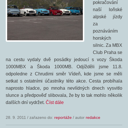
pokračování
naší loňské
alpské jízdy
za
poznáváním
horských
silnic. Za MBX
Club Praha se
na cestu vydaly dvě posádky jedoucí s vozy Škoda
1000MBX a Škoda 1000MB. Odjížděli jsme 11.8.
odpoledne z Chrudimi směr Vídeň, kde jsme se měli
setkat s ostatními účastníky této akce. Cesta probíhala
naprosto hladce, po mnoha nevlídných dnech vysvitlo
slunce a předpověď slibovala, že by to tak mohlo několik
dalších dní vydržet.
Číst dále
28. 9. 2011
/
zařazeno do:
reportáže
/ autor
redakce