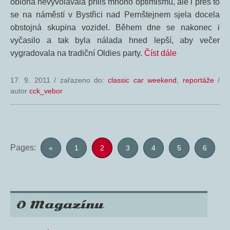
obloha nevyvolávala příliš mnoho optimismu, ale i přes to
se na náměstí v Bystřici nad Pernštejnem sjela docela
obstojná skupina vozidel. Během dne se nakonec i
vyčasilo a tak byla nálada hned lepší, aby večer
vygradovala na tradiční Oldies party.
Číst dále
17. 9. 2011
/
zařazeno do:
classic car weekend
,
reportáže
/
autor
cck_vebor
Pages:
«
1
2
3
4
5
6
O Magazínu