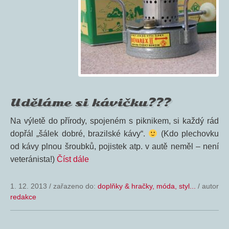
Uděláme si kávičku???
Na výletě do přírody, spojeném s piknikem, si každý rád
dopřál „šálek dobré, brazilské kávy“.
(Kdo plechovku
od kávy plnou šroubků, pojistek atp. v autě neměl – není
veteránista!)
Číst dále
1. 12. 2013
/
zařazeno do:
doplňky & hračky, móda, styl...
/ autor
redakce