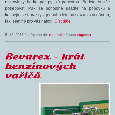
mikrovlnky hoďte pár pytlíků popcornu. Budete to vše
potřebovat. Pak se pohodlně usaďte na pohovku a
kochejte se obrázky z jednoho letního srazu za oceánem,
jak jsem ho pro vás nafotil.
Číst dále
5. 12. 2013
/
zařazeno do:
reportáže
/ autor
sagemcr
Bevarex – král
benzínových
vařičů