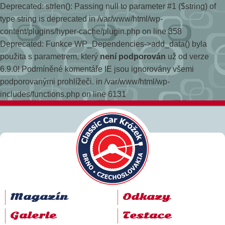
Deprecated: strlen(): Passing null to parameter #1 ($string) of
type string is deprecated in /var/www/html/wp-
content/plugins/hyper-cache/plugin.php on line 358
Deprecated: Funkce WP_Dependencies->add_data() byla
použita s parametrem, který
není podporován
už od verze
6.9.0! Podmíněné komentáře IE jsou ignorovány všemi
podporovanými prohlížeči. in /var/www/html/wp-
includes/functions.php on line 6131
Magazín
Odkazy
Galerie
Testace