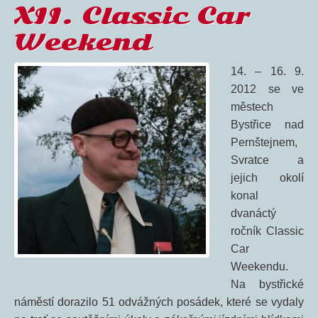
XII. Classic Car
Weekend
14. – 16. 9.
2012 se ve
městech
Bystřice nad
Pernštejnem,
Svratce a
jejich okolí
konal
dvanáctý
ročník Classic
Car
Weekendu.
Na bystřické
náměstí dorazilo 51 odvážných posádek, které se vydaly