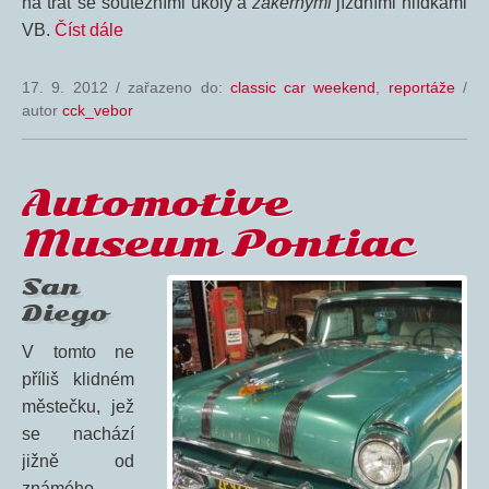
na trať se soutěžními úkoly a
zákeřnými
jízdními hlídkami
VB.
Číst dále
17. 9. 2012
/
zařazeno do:
classic car weekend
,
reportáže
/
autor
cck_vebor
Automotive
Museum Pontiac
San
Diego
V tomto ne
příliš klidném
městečku, jež
se nachází
jižně od
známého