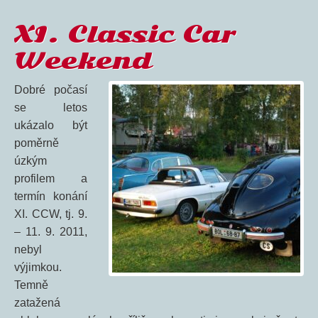
XI. Classic Car
Weekend
Dobré počasí
se letos
ukázalo být
poměrně
úzkým
profilem a
termín konání
XI. CCW, tj. 9.
– 11. 9. 2011,
nebyl
výjimkou.
Temně
zatažená