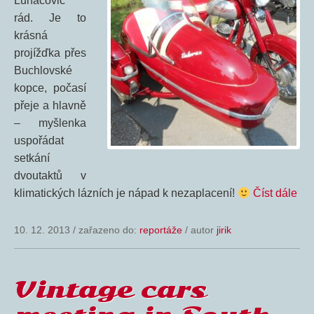
Luhačovic
rád. Je to
krásná
projížďka přes
Buchlovské
kopce, počasí
přeje a hlavně
– myšlenka
uspořádat
setkání
dvoutaktů v
klimatických lázních je nápad k nezaplacení!
Číst dále
10. 12. 2013
/
zařazeno do:
reportáže
/ autor
jirik
Vintage cars