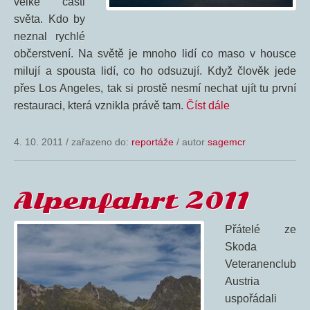
velké části
světa. Kdo by
neznal rychlé
občerstvení. Na světě je mnoho lidí co maso v housce
milují a spousta lidí, co ho odsuzují. Když člověk jede
přes Los Angeles, tak si prostě nesmí nechat ujít tu první
restauraci, která vznikla právě tam.
Číst dále
4. 10. 2011
/
zařazeno do:
reportáže
/ autor
sagemcr
Alpenfahrt 2011
Přátelé ze
Skoda
Veteranenclub
Austria
uspořádali