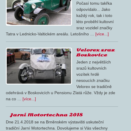
Počasí tomu takřka
odpovídalo... Jako
každý rok, tak i toto
léto proběhl kultovní
sraz vozidel značky
Tatra v Lednicko-Valtickém areálu. Letošního …
[více...]
Velorex sraz
Boskovice
Jeden z největších
srazů kultovních
vozítek hrdě
nesoucích značku
Velorex se tradičně
odehrává v Boskovicích u Pensionu Zlatá růže. Vždy je zde
na co …
[více...]
Jarní Motortechna 2018
Dne 21.4.2018 se na Brněnském výstavišti uskuteční
tradiční Jarní Motortechna. Dovolujeme si Vás všechny