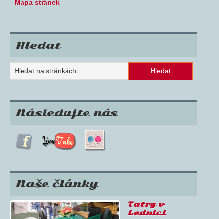
Mapa stránek
Hledat
Následujte nás
Naše články
Tatry v
Lednici