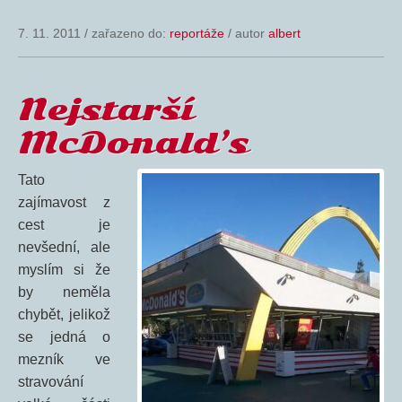
7. 11. 2011
/
zařazeno do:
reportáže
/ autor
albert
Nejstarší
McDonald’s
Tato
zajímavost z
cest je
nevšední, ale
myslím si že
by neměla
chybět, jelikož
se jedná o
mezník ve
stravování