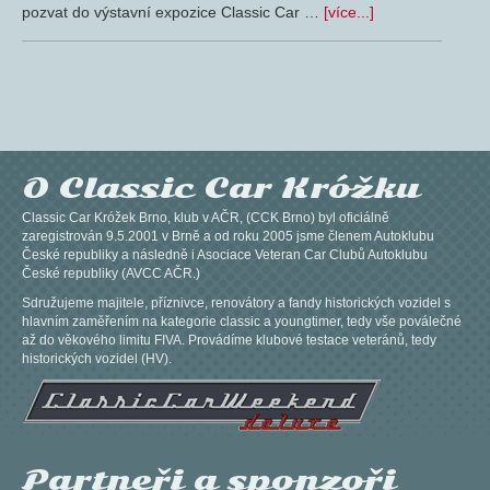
pozvat do výstavní expozice Classic Car …
[více...]
O Classic Car Króžku
Classic Car Króžek Brno, klub v AČR, (CCK Brno) byl oficiálně
zaregistrován 9.5.2001 v Brně a od roku 2005 jsme členem Autoklubu
České republiky a následně i Asociace Veteran Car Clubů Autoklubu
České republiky (AVCC AČR.)
Sdružujeme majitele, příznivce, renovátory a fandy historických vozidel s
hlavním zaměřením na kategorie classic a youngtimer, tedy vše poválečné
až do věkového limitu FIVA. Provádíme klubové testace veteránů, tedy
historických vozidel (HV).
Partneři a sponzoři