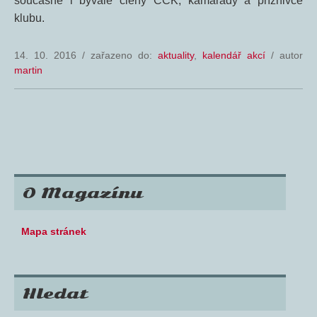
současné i bývalé členy CCK, kamarády a příznivce
klubu.
14. 10. 2016
/
zařazeno do:
aktuality
,
kalendář akcí
/ autor
martin
O Magazínu
Mapa stránek
Hledat