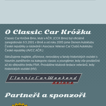
O Classic Car Króžku
Classic Car Króžek Brno, klub v AČR, (CCK Brno) byl oficiálně
zaregistrován 9.5.2001 v Brně a od roku 2005 jsme členem Autoklubu
České republiky a následně i Asociace Veteran Car Clubů Autoklubu
České republiky (AVCC AČR.)
Sdružujeme majitele, příznivce, renovátory a fandy historických vozidel s
hlavním zaměřením na kategorie classic a youngtimer, tedy vše poválečné
až do věkového limitu FIVA. Provádíme klubové testace veteránů, tedy
historických vozidel (HV).
Partneři a sponzoři