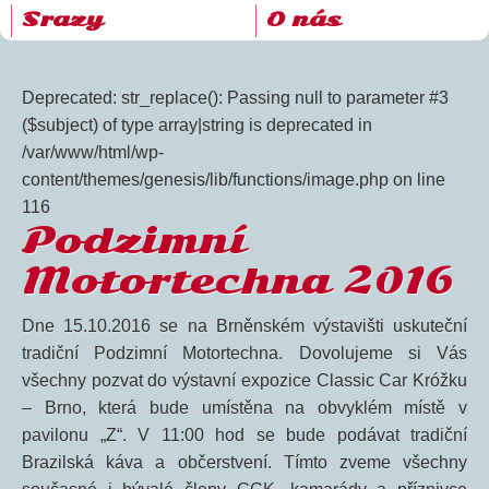
Srazy
O nás
Deprecated: str_replace(): Passing null to parameter #3
($subject) of type array|string is deprecated in
/var/www/html/wp-
content/themes/genesis/lib/functions/image.php on line
116
Podzimní
Motortechna 2016
Dne 15.10.2016 se na Brněnském výstavišti uskuteční
tradiční Podzimní Motortechna. Dovolujeme si Vás
všechny pozvat do výstavní expozice Classic Car Króžku
– Brno, která bude umístěna na obvyklém místě v
pavilonu „Z“. V 11:00 hod se bude podávat tradiční
Brazilská káva a občerstvení. Tímto zveme všechny