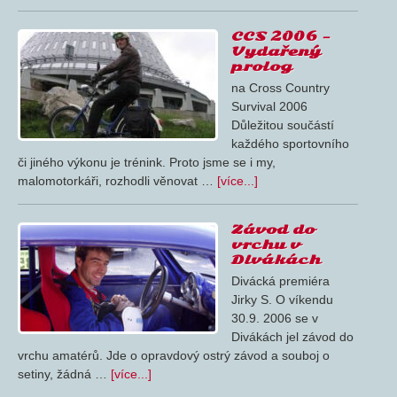
CCS 2006 –
Vydařený
prolog
na Cross Country
Survival 2006
Důležitou součástí
každého sportovního
či jiného výkonu je trénink. Proto jsme se i my,
malomotorkáři, rozhodli věnovat …
[více...]
Závod do
vrchu v
Divákách
Divácká premiéra
Jirky S. O víkendu
30.9. 2006 se v
Divákách jel závod do
vrchu amatérů. Jde o opravdový ostrý závod a souboj o
setiny, žádná …
[více...]