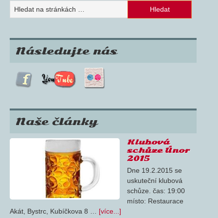
Následujte nás
Naše články
Klubová
schůze Únor
2015
Dne 19.2.2015 se
uskuteční klubová
schůze. čas: 19:00
místo: Restaurace
Akát, Bystrc, Kubíčkova 8 …
[více...]