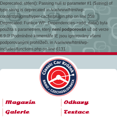
Deprecated: strlen(): Passing null to parameter #1 ($string) of
type string is deprecated in /var/www/html/wp-
content/plugins/hyper-cache/plugin.php on line 358
Deprecated: Funkce WP_Dependencies->add_data() byla
použita s parametrem, který
není podporován
už od verze
6.9.0! Podmíněné komentáře IE jsou ignorovány všemi
podporovanými prohlížeči. in /var/www/html/wp-
includes/functions.php on line 6131
Magazín
Odkazy
Galerie
Testace