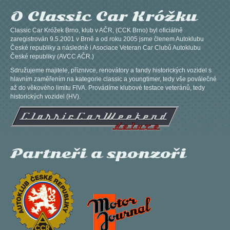
O Classic Car Króžku
Classic Car Króžek Brno, klub v AČR, (CCK Brno) byl oficiálně
zaregistrován 9.5.2001 v Brně a od roku 2005 jsme členem Autoklubu
České republiky a následně i Asociace Veteran Car Clubů Autoklubu
České republiky (AVCC AČR.)
Sdružujeme majitele, příznivce, renovátory a fandy historických vozidel s
hlavním zaměřením na kategorie classic a youngtimer, tedy vše poválečné
až do věkového limitu FIVA. Provádíme klubové testace veteránů, tedy
historických vozidel (HV).
Partneři a sponzoři