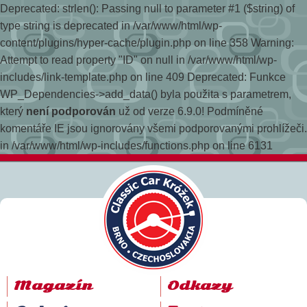
Deprecated: strlen(): Passing null to parameter #1 ($string) of
type string is deprecated in /var/www/html/wp-
content/plugins/hyper-cache/plugin.php on line 358
Warning:
Attempt to read property "ID" on null in /var/www/html/wp-
includes/link-template.php on line 409 Deprecated: Funkce
WP_Dependencies->add_data() byla použita s parametrem,
který
není podporován
už od verze 6.9.0! Podmíněné
komentáře IE jsou ignorovány všemi podporovanými prohlížeči.
in /var/www/html/wp-includes/functions.php on line 6131
Magazín
Odkazy