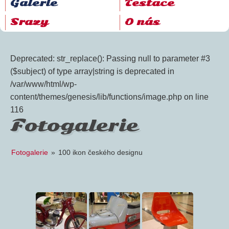
Galerie
Testace
Srazy
O nás
Deprecated: str_replace(): Passing null to parameter #3
($subject) of type array|string is deprecated in
/var/www/html/wp-
content/themes/genesis/lib/functions/image.php on line
116
Fotogalerie
Fotogalerie
»
100 ikon českého designu