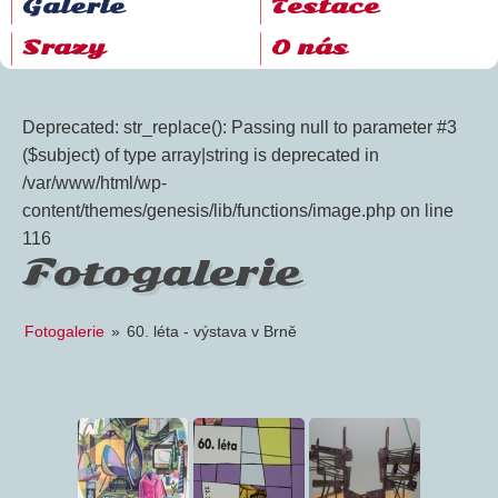
Galerie
Testace
Srazy
O nás
Deprecated: str_replace(): Passing null to parameter #3
($subject) of type array|string is deprecated in
/var/www/html/wp-
content/themes/genesis/lib/functions/image.php on line
116
Fotogalerie
Fotogalerie
»
60. léta - výstava v Brně