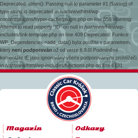
Deprecated: strlen(): Passing null to parameter #1 ($string) of
type string is deprecated in /var/www/html/wp-
content/plugins/hyper-cache/plugin.php on line 358
Warning:
Attempt to read property "ID" on null in /var/www/html/wp-
includes/link-template.php on line 409 Deprecated: Funkce
WP_Dependencies->add_data() byla použita s parametrem,
který
není podporován
už od verze 6.9.0! Podmíněné
komentáře IE jsou ignorovány všemi podporovanými prohlížeči.
in /var/www/html/wp-includes/functions.php on line 6131
Magazín
Odkazy