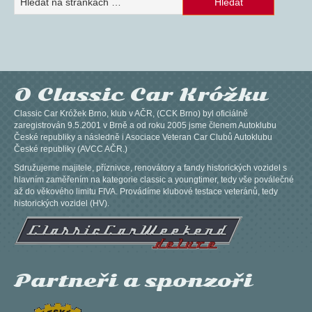
O Classic Car Króžku
Classic Car Króžek Brno, klub v AČR, (CCK Brno) byl oficiálně
zaregistrován 9.5.2001 v Brně a od roku 2005 jsme členem Autoklubu
České republiky a následně i Asociace Veteran Car Clubů Autoklubu
České republiky (AVCC AČR.)
Sdružujeme majitele, příznivce, renovátory a fandy historických vozidel s
hlavním zaměřením na kategorie classic a youngtimer, tedy vše poválečné
až do věkového limitu FIVA. Provádíme klubové testace veteránů, tedy
historických vozidel (HV).
Partneři a sponzoři