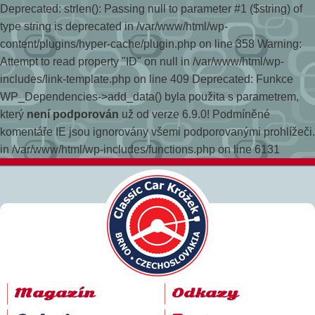
Deprecated: strlen(): Passing null to parameter #1 ($string) of
type string is deprecated in /var/www/html/wp-
content/plugins/hyper-cache/plugin.php on line 358
Warning:
Attempt to read property "ID" on null in /var/www/html/wp-
includes/link-template.php on line 409 Deprecated: Funkce
WP_Dependencies->add_data() byla použita s parametrem,
který
není podporován
už od verze 6.9.0! Podmíněné
komentáře IE jsou ignorovány všemi podporovanými prohlížeči.
in /var/www/html/wp-includes/functions.php on line 6131
Magazín
Odkazy