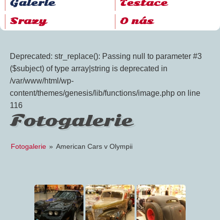
Galerie
Testace
Srazy
O nás
Deprecated: str_replace(): Passing null to parameter #3
($subject) of type array|string is deprecated in
/var/www/html/wp-
content/themes/genesis/lib/functions/image.php on line
116
Fotogalerie
Fotogalerie
»
American Cars v Olympii