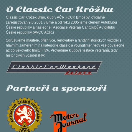
O Classic Car Króžku
Classic Car Króžek Brno, klub v AČR, (CCK Brno) byl oficiálně
zaregistrován 9.5.2001 v Brně a od roku 2005 jsme členem Autoklubu
České republiky a následně i Asociace Veteran Car Clubů Autoklubu
České republiky (AVCC AČR.)
Sdružujeme majitele, příznivce, renovátory a fandy historických vozidel s
hlavním zaměřením na kategorie classic a youngtimer, tedy vše poválečné
až do věkového limitu FIVA. Provádíme klubové testace veteránů, tedy
historických vozidel (HV).
Partneři a sponzoři