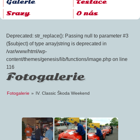
Galerie
Testace
Srazy
O nás
Deprecated: str_replace(): Passing null to parameter #3
($subject) of type array|string is deprecated in
/var/www/html/wp-
content/themes/genesis/lib/functions/image.php on line
116
Fotogalerie
Fotogalerie
»
IV. Classic Škoda Weekend