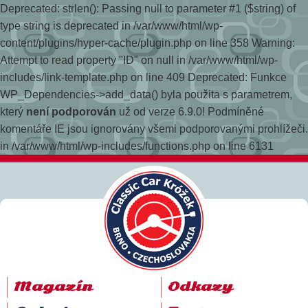
Deprecated: strlen(): Passing null to parameter #1 ($string) of
type string is deprecated in /var/www/html/wp-
content/plugins/hyper-cache/plugin.php on line 358
Warning:
Attempt to read property "ID" on null in /var/www/html/wp-
includes/link-template.php on line 409 Deprecated: Funkce
WP_Dependencies->add_data() byla použita s parametrem,
který
není podporován
už od verze 6.9.0! Podmíněné
komentáře IE jsou ignorovány všemi podporovanými prohlížeči.
in /var/www/html/wp-includes/functions.php on line 6131
Magazín
Odkazy