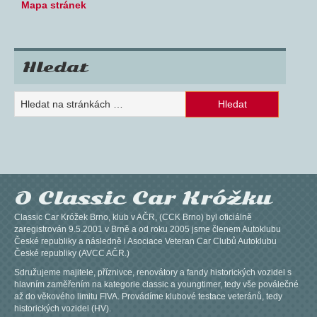
Mapa stránek
Hledat
O Classic Car Króžku
Classic Car Króžek Brno, klub v AČR, (CCK Brno) byl oficiálně
zaregistrován 9.5.2001 v Brně a od roku 2005 jsme členem Autoklubu
České republiky a následně i Asociace Veteran Car Clubů Autoklubu
České republiky (AVCC AČR.)
Sdružujeme majitele, příznivce, renovátory a fandy historických vozidel s
hlavním zaměřením na kategorie classic a youngtimer, tedy vše poválečné
až do věkového limitu FIVA. Provádíme klubové testace veteránů, tedy
historických vozidel (HV).