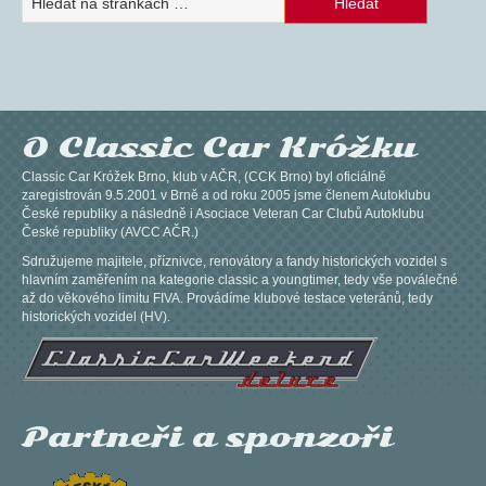
O Classic Car Króžku
Classic Car Króžek Brno, klub v AČR, (CCK Brno) byl oficiálně
zaregistrován 9.5.2001 v Brně a od roku 2005 jsme členem Autoklubu
České republiky a následně i Asociace Veteran Car Clubů Autoklubu
České republiky (AVCC AČR.)
Sdružujeme majitele, příznivce, renovátory a fandy historických vozidel s
hlavním zaměřením na kategorie classic a youngtimer, tedy vše poválečné
až do věkového limitu FIVA. Provádíme klubové testace veteránů, tedy
historických vozidel (HV).
Partneři a sponzoři