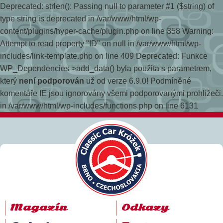
Deprecated: strlen(): Passing null to parameter #1 ($string) of
type string is deprecated in /var/www/html/wp-
content/plugins/hyper-cache/plugin.php on line 358
Warning:
Attempt to read property "ID" on null in /var/www/html/wp-
includes/link-template.php on line 409 Deprecated: Funkce
WP_Dependencies->add_data() byla použita s parametrem,
který
není podporován
už od verze 6.9.0! Podmíněné
komentáře IE jsou ignorovány všemi podporovanými prohlížeči.
in /var/www/html/wp-includes/functions.php on line 6131
Magazín
Odkazy