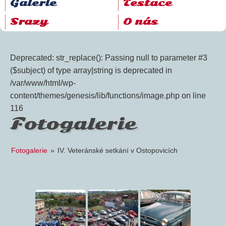
Galerie
Testace
Srazy
O nás
Deprecated: str_replace(): Passing null to parameter #3
($subject) of type array|string is deprecated in
/var/www/html/wp-
content/themes/genesis/lib/functions/image.php on line
116
Fotogalerie
Fotogalerie
»
IV. Veteránské setkání v Ostopovicích