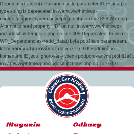
Deprecated: strlen(): Passing null to parameter #1 ($string) of
type string is deprecated in /var/www/html/wp-
content/plugins/hyper-cache/plugin.php on line 358
Warning:
Attempt to read property "ID" on null in /var/www/html/wp-
includes/link-template.php on line 409 Deprecated: Funkce
WP_Dependencies->add_data() byla použita s parametrem,
který
není podporován
už od verze 6.9.0! Podmíněné
komentáře IE jsou ignorovány všemi podporovanými prohlížeči.
in /var/www/html/wp-includes/functions.php on line 6131
Magazín
Odkazy