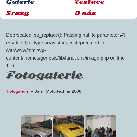
Galerie
Testace
Srazy
O nás
Deprecated: str_replace(): Passing null to parameter #3
($subject) of type array|string is deprecated in
/var/www/html/wp-
content/themes/genesis/lib/functions/image.php on line
116
Fotogalerie
Fotogalerie
»
Jarní Motortechna 2008