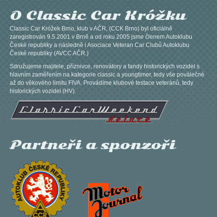
O Classic Car Króžku
Classic Car Króžek Brno, klub v AČR, (CCK Brno) byl oficiálně
zaregistrován 9.5.2001 v Brně a od roku 2005 jsme členem Autoklubu
České republiky a následně i Asociace Veteran Car Clubů Autoklubu
České republiky (AVCC AČR.)
Sdružujeme majitele, příznivce, renovátory a fandy historických vozidel s
hlavním zaměřením na kategorie classic a youngtimer, tedy vše poválečné
až do věkového limitu FIVA. Provádíme klubové testace veteránů, tedy
historických vozidel (HV).
Partneři a sponzoři