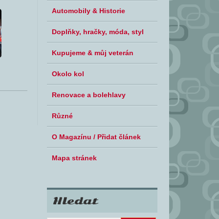
Automobily & Historie
Doplňky, hračky, móda, styl
Kupujeme & můj veterán
Okolo kol
Renovace a bolehlavy
Různé
O Magazínu / Přidat článek
Mapa stránek
Hledat