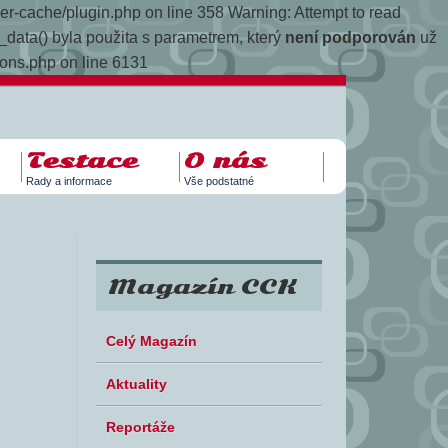
yper-cache/plugin.php on line 358
Warning: Attempt to read
data() byla použita s parametrem, který
není podporován
už
ions.php on line 6131
Testace
O nás
Rady a informace
Vše podstatné
Magazín CCK
Celý Magazín
Aktuality
Reportáže