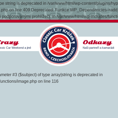
 type string is deprecated in /var/www/html/wp-content/plugins/h
late.php on line 409 Deprecated: Funkce WP_Dependencies->add_
 podporovanými prohlížeči. in /var/www/html/wp-includes/funct
Srazy
Odkazy
ssic Car Weekend a jiné
Naši partneři a kamarádi
meter #3 ($subject) of type array|string is deprecated in
functions/image.php on line 116