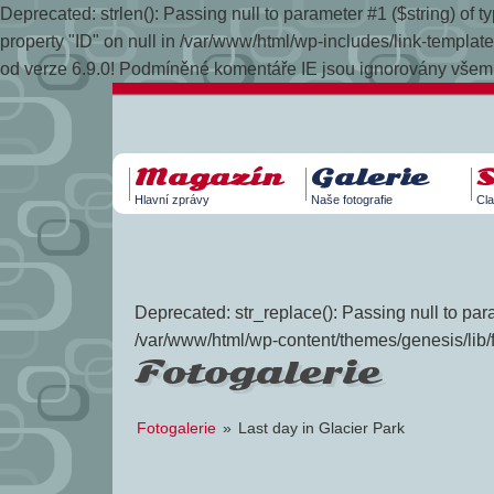
Deprecated: strlen(): Passing null to parameter #1 ($string) of
property "ID" on null in /var/www/html/wp-includes/link-temp
od verze 6.9.0! Podmíněné komentáře IE jsou ignorovány všemi
Magazín
Galerie
Hlavní zprávy
Naše fotografie
Cla
Deprecated: str_replace(): Passing null to para
/var/www/html/wp-content/themes/genesis/lib/
Fotogalerie
Fotogalerie
»
Last day in Glacier Park