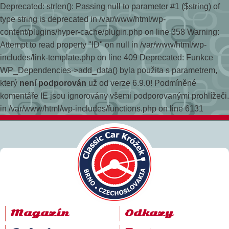
Deprecated: strlen(): Passing null to parameter #1 ($string) of
type string is deprecated in /var/www/html/wp-
content/plugins/hyper-cache/plugin.php on line 358
Warning:
Attempt to read property "ID" on null in /var/www/html/wp-
includes/link-template.php on line 409 Deprecated: Funkce
WP_Dependencies->add_data() byla použita s parametrem,
který
není podporován
už od verze 6.9.0! Podmíněné
komentáře IE jsou ignorovány všemi podporovanými prohlížeči.
in /var/www/html/wp-includes/functions.php on line 6131
Magazín
Odkazy