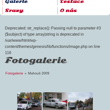
Galerie
Testace
Srazy
O nás
Deprecated: str_replace(): Passing null to parameter #3
($subject) of type array|string is deprecated in
/var/www/html/wp-
content/themes/genesis/lib/functions/image.php on line
116
Fotogalerie
Fotogalerie
»
Mahouš 2009