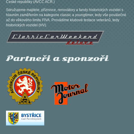
České republiky (AVCC AČR.)
Sdružujeme majitele, příznivce, renovátory a fandy historických vozidel s
hlavním zaměřením na kategorie classic a youngtimer, tedy vše poválečné
až do věkového limitu FIVA. Provádíme klubové testace veteránů, tedy
historických vozidel (HV).
Partneři a sponzoři