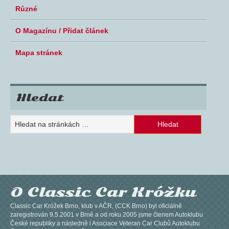
Různé
O Magazínu / Přidat článek
Mapa stránek
Hledat
O Classic Car Króžku
Classic Car Króžek Brno, klub v AČR, (CCK Brno) byl oficiálně
zaregistrován 9.5.2001 v Brně a od roku 2005 jsme členem Autoklubu
České republiky a následně i Asociace Veteran Car Clubů Autoklubu