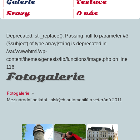
Galerie
Testace
Srazy
O nás
Deprecated: str_replace(): Passing null to parameter #3
($subject) of type array|string is deprecated in
/var/www/html/wp-
content/themes/genesis/lib/functions/image.php on line
116
Fotogalerie
Fotogalerie
»
Mezinárodní setkání italských automobilů a veteránů 2011