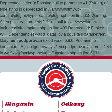
Deprecated: strlen(): Passing null to parameter #1 ($string) of
type string is deprecated in /var/www/html/wp-
content/plugins/hyper-cache/plugin.php on line 358
Warning:
Attempt to read property "ID" on null in /var/www/html/wp-
includes/link-template.php on line 409 Deprecated: Funkce
WP_Dependencies->add_data() byla použita s parametrem,
který
není podporován
už od verze 6.9.0! Podmíněné
komentáře IE jsou ignorovány všemi podporovanými prohlížeči.
in /var/www/html/wp-includes/functions.php on line 6131
Magazín
Odkazy