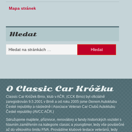
Mapa stránek
Hledat
O Classic Car Króžku
Classic Car Króžek Brno, klub v AČR, (CCK Brno) byl oficiálně
zaregistrován 9.5.2001 v Brně a od roku 2005 jsme členem Autoklubu
České republiky a následně i Asociace Veteran Car Clubů Autoklubu
České republiky (AVCC AČR.)
Sdružujeme majitele, příznivce, renovátory a fandy historických vozidel s
hlavním zaměřením na kategorie classic a youngtimer, tedy vše poválečné
až do věkového limitu FIVA. Provádíme klubové testace veteránů, tedy