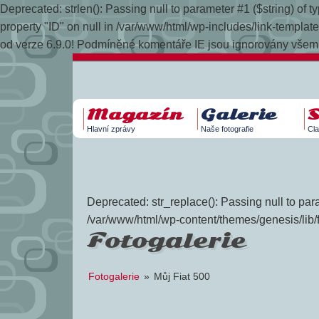
Deprecated: strlen(): Passing null to parameter #1 ($string) of
property "ID" on null in /var/www/html/wp-includes/link-temp
od verze 6.9.0! Podmíněné komentáře IE jsou ignorovány všemi
Magazín
Galerie
Hlavní zprávy
Naše fotografie
Cla
Deprecated: str_replace(): Passing null to para
/var/www/html/wp-content/themes/genesis/lib/
Fotogalerie
Fotogalerie
»
Můj Fiat 500