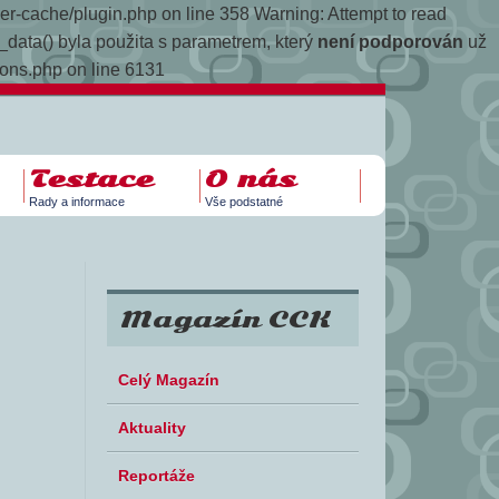
yper-cache/plugin.php on line 358
Warning: Attempt to read
data() byla použita s parametrem, který
není podporován
už
ions.php on line 6131
Testace
O nás
Rady a informace
Vše podstatné
Magazín CCK
Celý Magazín
Aktuality
Reportáže