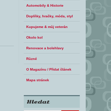
Automobily & Historie
Doplňky, hračky, móda, styl
Kupujeme & můj veterán
Okolo kol
Renovace a bolehlavy
Různé
O Magazínu / Přidat článek
Mapa stránek
Hledat