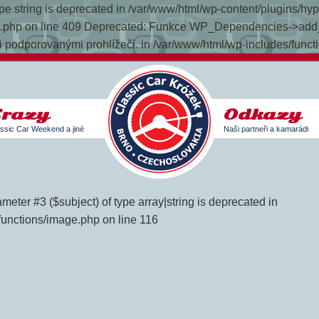
 type string is deprecated in /var/www/html/wp-content/plugins/h
late.php on line 409 Deprecated: Funkce WP_Dependencies->add_
 podporovanými prohlížeči. in /var/www/html/wp-includes/funct
Srazy
Odkazy
ssic Car Weekend a jiné
Naši partneři a kamarádi
meter #3 ($subject) of type array|string is deprecated in
functions/image.php on line 116