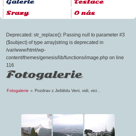
Galerie
Testace
Srazy
O nás
Deprecated: str_replace(): Passing null to parameter #3
($subject) of type array|string is deprecated in
/var/www/html/wp-
content/themes/genesis/lib/functions/image.php on line
116
Fotogalerie
Fotogalerie
»
Pozdrav z Ještědu Veni, vidi, vici...