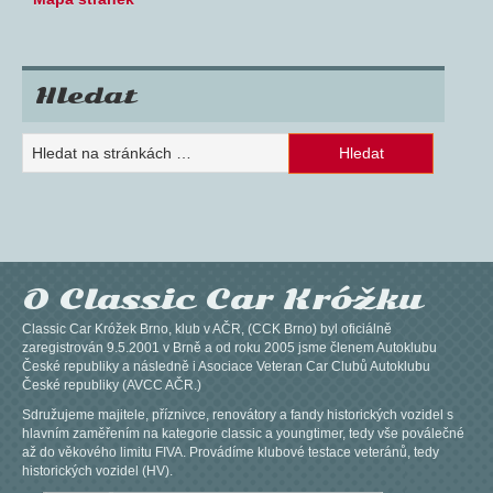
Hledat
O Classic Car Króžku
Classic Car Króžek Brno, klub v AČR, (CCK Brno) byl oficiálně
zaregistrován 9.5.2001 v Brně a od roku 2005 jsme členem Autoklubu
České republiky a následně i Asociace Veteran Car Clubů Autoklubu
České republiky (AVCC AČR.)
Sdružujeme majitele, příznivce, renovátory a fandy historických vozidel s
hlavním zaměřením na kategorie classic a youngtimer, tedy vše poválečné
až do věkového limitu FIVA. Provádíme klubové testace veteránů, tedy
historických vozidel (HV).