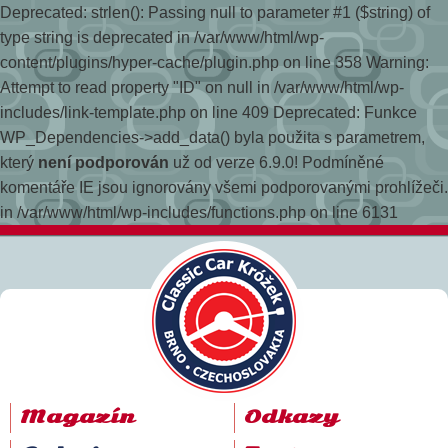
Deprecated: strlen(): Passing null to parameter #1 ($string) of
type string is deprecated in /var/www/html/wp-
content/plugins/hyper-cache/plugin.php on line 358
Warning:
Attempt to read property "ID" on null in /var/www/html/wp-
includes/link-template.php on line 409 Deprecated: Funkce
WP_Dependencies->add_data() byla použita s parametrem,
který
není podporován
už od verze 6.9.0! Podmíněné
komentáře IE jsou ignorovány všemi podporovanými prohlížeči.
in /var/www/html/wp-includes/functions.php on line 6131
Magazín
Odkazy