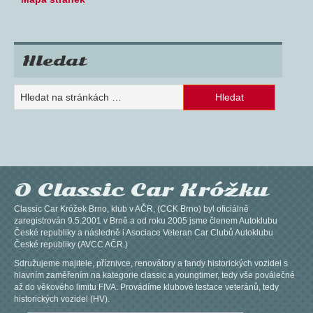
Hledat
O Classic Car Króžku
Classic Car Króžek Brno, klub v AČR, (CCK Brno) byl oficiálně
zaregistrován 9.5.2001 v Brně a od roku 2005 jsme členem Autoklubu
České republiky a následně i Asociace Veteran Car Clubů Autoklubu
České republiky (AVCC AČR.)
Sdružujeme majitele, příznivce, renovátory a fandy historických vozidel s
hlavním zaměřením na kategorie classic a youngtimer, tedy vše poválečné
až do věkového limitu FIVA. Provádíme klubové testace veteránů, tedy
historických vozidel (HV).