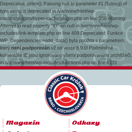
Deprecated: strlen(): Passing null to parameter #1 ($string) of
type string is deprecated in /var/www/html/wp-
content/plugins/hyper-cache/plugin.php on line 358
Warning:
Attempt to read property "ID" on null in /var/www/html/wp-
includes/link-template.php on line 409 Deprecated: Funkce
WP_Dependencies->add_data() byla použita s parametrem,
který
není podporován
už od verze 6.9.0! Podmíněné
komentáře IE jsou ignorovány všemi podporovanými prohlížeči.
in /var/www/html/wp-includes/functions.php on line 6131
Magazín
Odkazy