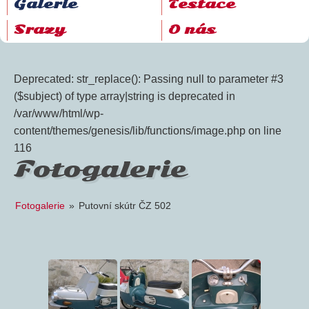
Galerie
Testace
Srazy
O nás
Deprecated: str_replace(): Passing null to parameter #3
($subject) of type array|string is deprecated in
/var/www/html/wp-
content/themes/genesis/lib/functions/image.php on line
116
Fotogalerie
Fotogalerie
»
Putovní skútr ČZ 502