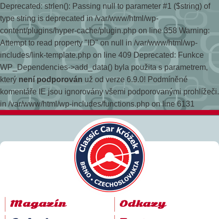
Deprecated: strlen(): Passing null to parameter #1 ($string) of
type string is deprecated in /var/www/html/wp-
content/plugins/hyper-cache/plugin.php on line 358
Warning:
Attempt to read property "ID" on null in /var/www/html/wp-
includes/link-template.php on line 409 Deprecated: Funkce
WP_Dependencies->add_data() byla použita s parametrem,
který
není podporován
už od verze 6.9.0! Podmíněné
komentáře IE jsou ignorovány všemi podporovanými prohlížeči.
in /var/www/html/wp-includes/functions.php on line 6131
Magazín
Odkazy