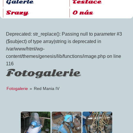
Galerie
Testace
Srazy
O nás
Deprecated: str_replace(): Passing null to parameter #3
($subject) of type array|string is deprecated in
/var/www/html/wp-
content/themes/genesis/lib/functions/image.php on line
116
Fotogalerie
Fotogalerie
»
Red Mania IV