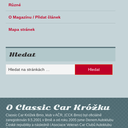
Různé
O Magazínu / Přidat článek
Mapa stránek
Hledat
O Classic Car Króžku
Classic Car Króžek Brno, klub v AČR, (CCK Brno) byl oficiálně
zaregistrován 9.5.2001 v Brně a od roku 2005 jsme členem Autoklubu
České republiky a následně i Asociace Veteran Car Clubů Autoklubu