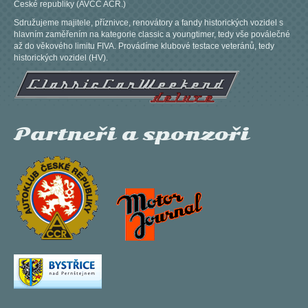
České republiky (AVCC AČR.)
Sdružujeme majitele, příznivce, renovátory a fandy historických vozidel s
hlavním zaměřením na kategorie classic a youngtimer, tedy vše poválečné
až do věkového limitu FIVA. Provádíme klubové testace veteránů, tedy
historických vozidel (HV).
Partneři a sponzoři