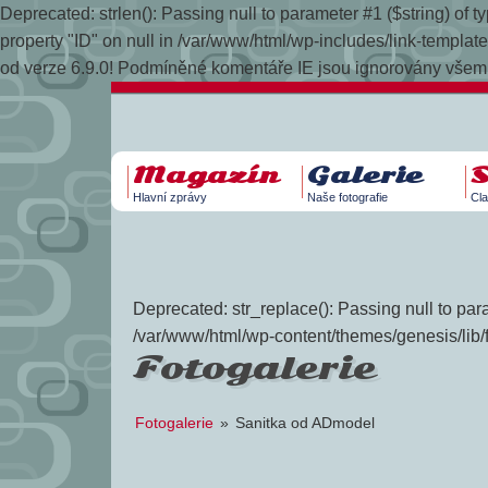
Deprecated: strlen(): Passing null to parameter #1 ($string) of
property "ID" on null in /var/www/html/wp-includes/link-temp
od verze 6.9.0! Podmíněné komentáře IE jsou ignorovány všemi
Magazín
Galerie
Hlavní zprávy
Naše fotografie
Cla
Deprecated: str_replace(): Passing null to para
/var/www/html/wp-content/themes/genesis/lib/
Fotogalerie
Fotogalerie
»
Sanitka od ADmodel