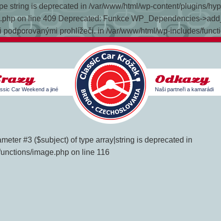
 type string is deprecated in /var/www/html/wp-content/plugins/h
late.php on line 409 Deprecated: Funkce WP_Dependencies->add_
 podporovanými prohlížeči. in /var/www/html/wp-includes/funct
Srazy
Odkazy
ssic Car Weekend a jiné
Naši partneři a kamarádi
meter #3 ($subject) of type array|string is deprecated in
functions/image.php on line 116