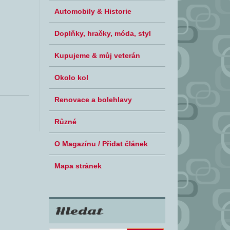
Automobily & Historie
Doplňky, hračky, móda, styl
Kupujeme & můj veterán
Okolo kol
Renovace a bolehlavy
Různé
O Magazínu / Přidat článek
Mapa stránek
Hledat