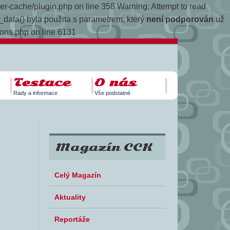
yper-cache/plugin.php on line 358
Warning: Attempt to read
data() byla použita s parametrem, který
není podporován
už
ions.php on line 6131
Testace
O nás
Rady a informace
Vše podstatné
Magazín CCK
Celý Magazín
Aktuality
Reportáže