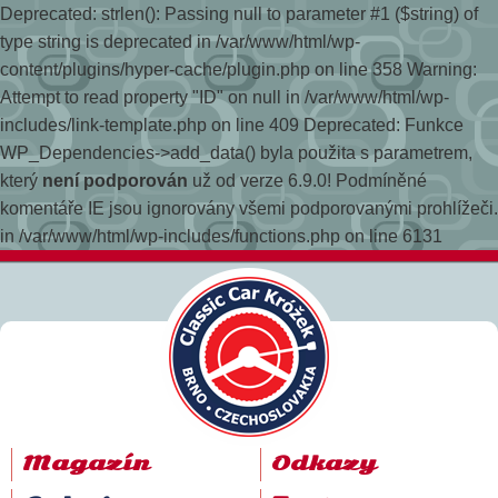
Deprecated: strlen(): Passing null to parameter #1 ($string) of
type string is deprecated in /var/www/html/wp-
content/plugins/hyper-cache/plugin.php on line 358
Warning:
Attempt to read property "ID" on null in /var/www/html/wp-
includes/link-template.php on line 409 Deprecated: Funkce
WP_Dependencies->add_data() byla použita s parametrem,
který
není podporován
už od verze 6.9.0! Podmíněné
komentáře IE jsou ignorovány všemi podporovanými prohlížeči.
in /var/www/html/wp-includes/functions.php on line 6131
Magazín
Odkazy