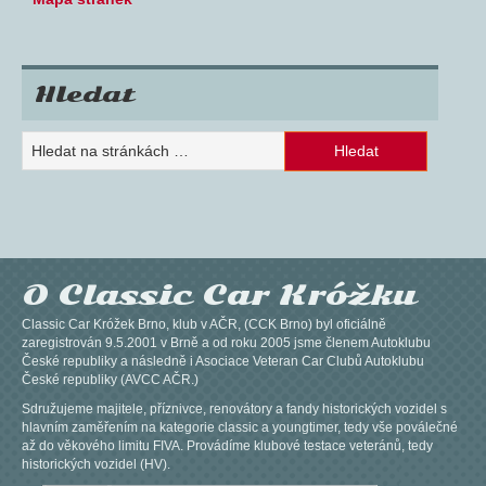
Hledat
O Classic Car Króžku
Classic Car Króžek Brno, klub v AČR, (CCK Brno) byl oficiálně
zaregistrován 9.5.2001 v Brně a od roku 2005 jsme členem Autoklubu
České republiky a následně i Asociace Veteran Car Clubů Autoklubu
České republiky (AVCC AČR.)
Sdružujeme majitele, příznivce, renovátory a fandy historických vozidel s
hlavním zaměřením na kategorie classic a youngtimer, tedy vše poválečné
až do věkového limitu FIVA. Provádíme klubové testace veteránů, tedy
historických vozidel (HV).