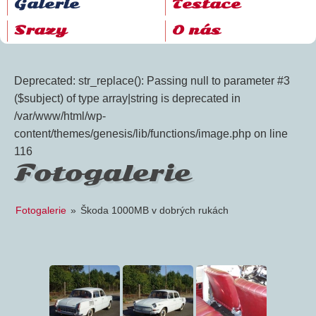
Galerie
Testace
Srazy
O nás
Deprecated: str_replace(): Passing null to parameter #3
($subject) of type array|string is deprecated in
/var/www/html/wp-
content/themes/genesis/lib/functions/image.php on line
116
Fotogalerie
Fotogalerie
»
Škoda 1000MB v dobrých rukách