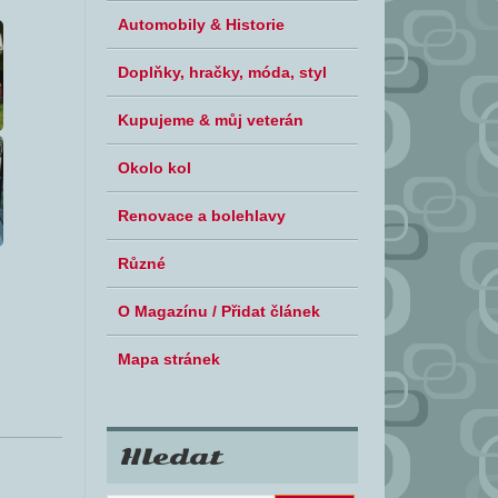
Automobily & Historie
Doplňky, hračky, móda, styl
Kupujeme & můj veterán
Okolo kol
Renovace a bolehlavy
Různé
O Magazínu / Přidat článek
Mapa stránek
Hledat