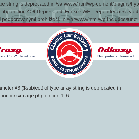
 type string is deprecated in /var/www/html/wp-content/plugins/h
late.php on line 409 Deprecated: Funkce WP_Dependencies->add_
 podporovanými prohlížeči. in /var/www/html/wp-includes/funct
Srazy
Odkazy
ssic Car Weekend a jiné
Naši partneři a kamarádi
meter #3 ($subject) of type array|string is deprecated in
functions/image.php on line 116