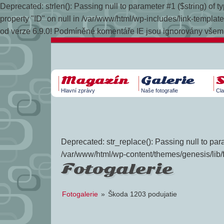
Deprecated: strlen(): Passing null to parameter #1 ($string) of
property "ID" on null in /var/www/html/wp-includes/link-temp
od verze 6.9.0! Podmíněné komentáře IE jsou ignorovány všemi
Magazín
Galerie
Hlavní zprávy
Naše fotografie
Cla
Deprecated: str_replace(): Passing null to para
/var/www/html/wp-content/themes/genesis/lib/
Fotogalerie
Fotogalerie
»
Škoda 1203 podujatie