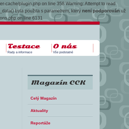
yper-cache/plugin.php on line 358
Warning: Attempt to read
data() byla použita s parametrem, který
není podporován
už
ions.php on line 6131
Testace
O nás
Rady a informace
Vše podstatné
Magazín CCK
Celý Magazín
Aktuality
Reportáže