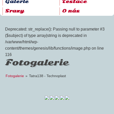
Galerie
Testace
Srazy
O nás
Deprecated: str_replace(): Passing null to parameter #3
($subject) of type array|string is deprecated in
/var/www/html/wp-
content/themes/genesis/lib/functions/image.php on line
116
Fotogalerie
Fotogalerie
»
Tatra138 - Technoplast