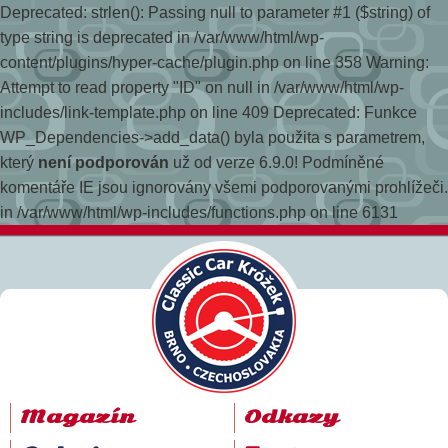
Deprecated: strlen(): Passing null to parameter #1 ($string) of
type string is deprecated in /var/www/html/wp-
content/plugins/hyper-cache/plugin.php on line 358
Warning:
Attempt to read property "ID" on null in /var/www/html/wp-
includes/link-template.php on line 409 Deprecated: Funkce
WP_Dependencies->add_data() byla použita s parametrem,
který
není podporován
už od verze 6.9.0! Podmíněné
komentáře IE jsou ignorovány všemi podporovanými prohlížeči.
in /var/www/html/wp-includes/functions.php on line 6131
Magazín
Odkazy