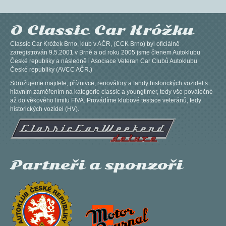
O Classic Car Króžku
Classic Car Króžek Brno, klub v AČR, (CCK Brno) byl oficiálně
zaregistrován 9.5.2001 v Brně a od roku 2005 jsme členem Autoklubu
České republiky a následně i Asociace Veteran Car Clubů Autoklubu
České republiky (AVCC AČR.)
Sdružujeme majitele, příznivce, renovátory a fandy historických vozidel s
hlavním zaměřením na kategorie classic a youngtimer, tedy vše poválečné
až do věkového limitu FIVA. Provádíme klubové testace veteránů, tedy
historických vozidel (HV).
Partneři a sponzoři