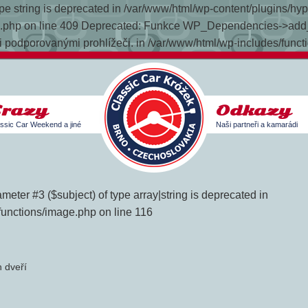
 type string is deprecated in /var/www/html/wp-content/plugins/h
late.php on line 409 Deprecated: Funkce WP_Dependencies->add_
 podporovanými prohlížeči. in /var/www/html/wp-includes/funct
Srazy
Odkazy
ssic Car Weekend a jiné
Naši partneři a kamarádi
meter #3 ($subject) of type array|string is deprecated in
functions/image.php on line 116
 dveří