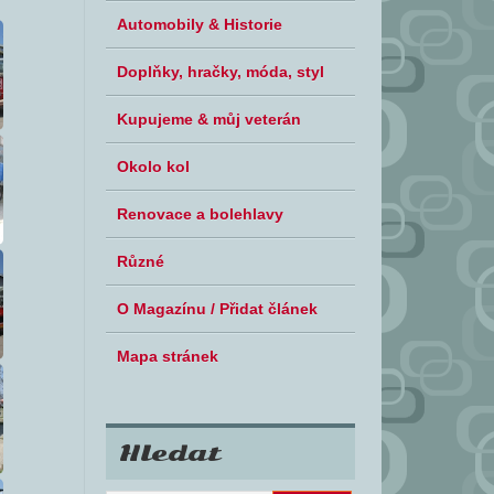
Automobily & Historie
Doplňky, hračky, móda, styl
Kupujeme & můj veterán
Okolo kol
Renovace a bolehlavy
Různé
O Magazínu / Přidat článek
Mapa stránek
Hledat