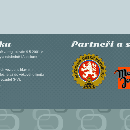
žku
Partneři a 
ně zaregistrován 9.5.2001 v
y a následně i Asociace
ých vozidel s hlavním
lečné až do věkového limitu
 vozidel (HV).