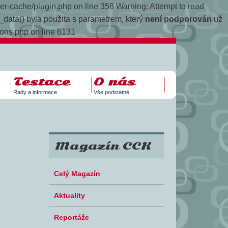
yper-cache/plugin.php on line 358
Warning: Attempt to read
data() byla použita s parametrem, který
není podporován
už
ions.php on line 6131
Testace
O nás
Rady a informace
Vše podstatné
Magazín CCK
Celý Magazín
Aktuality
Reportáže