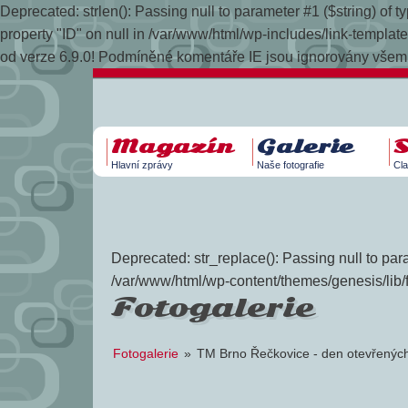
Deprecated: strlen(): Passing null to parameter #1 ($string) of
property "ID" on null in /var/www/html/wp-includes/link-temp
od verze 6.9.0! Podmíněné komentáře IE jsou ignorovány všemi
Magazín
Galerie
Hlavní zprávy
Naše fotografie
Cla
Deprecated: str_replace(): Passing null to para
/var/www/html/wp-content/themes/genesis/lib/
Fotogalerie
Fotogalerie
»
TM Brno Řečkovice - den otevřených