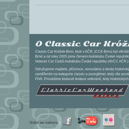
O Classic Car Kró
Classic Car Króžek Brno, klub v AČR, (CCK Brno) byl oficiál
Brně a od roku 2005 jsme členem Autoklubu České republik
Veteran Car Clubů Autoklubu České republiky (AVCC AČR.)
Sdružujeme majitele, příznivce, renovátory a fandy historick
zaměřením na kategorie classic a youngtimer, tedy vše pová
FIVA. Provádíme klubové testace veteránů, tedy historických
Vrátit se nahoru
|