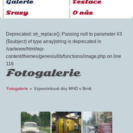
Galerie
Testace
Srazy
O nás
Deprecated: str_replace(): Passing null to parameter #3
($subject) of type array|string is deprecated in
/var/www/html/wp-
content/themes/genesis/lib/functions/image.php on line
116
Fotogalerie
Fotogalerie
»
Vzpomínkové dny MHD v Brně