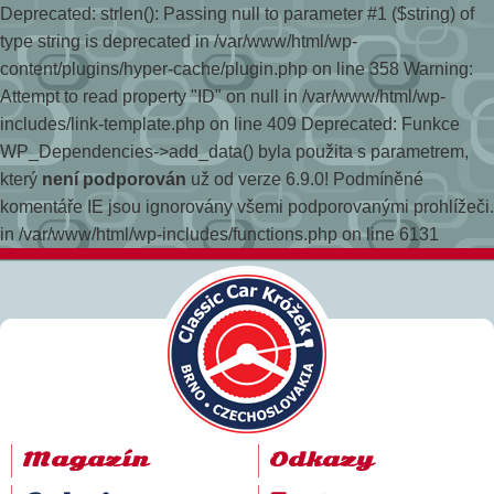
Deprecated: strlen(): Passing null to parameter #1 ($string) of
type string is deprecated in /var/www/html/wp-
content/plugins/hyper-cache/plugin.php on line 358
Warning:
Attempt to read property "ID" on null in /var/www/html/wp-
includes/link-template.php on line 409 Deprecated: Funkce
WP_Dependencies->add_data() byla použita s parametrem,
který
není podporován
už od verze 6.9.0! Podmíněné
komentáře IE jsou ignorovány všemi podporovanými prohlížeči.
in /var/www/html/wp-includes/functions.php on line 6131
Magazín
Odkazy