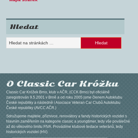
Hledat
O Classic Car Króžku
Classic Car Króžek Brno, klub v AČR, (CCK Brno) byl oficiálně
zaregistrován 9.5.2001 v Brně a od roku 2005 jsme členem Autoklubu
České republiky a následně i Asociace Veteran Car Clubů Autoklubu
České republiky (AVCC AČR.)
Sdružujeme majitele, příznivce, renovátory a fandy historických vozidel s
hlavním zaměřením na kategorie classic a youngtimer, tedy vše poválečné
až do věkového limitu FIVA. Provádíme klubové testace veteránů, tedy
historických vozidel (HV).