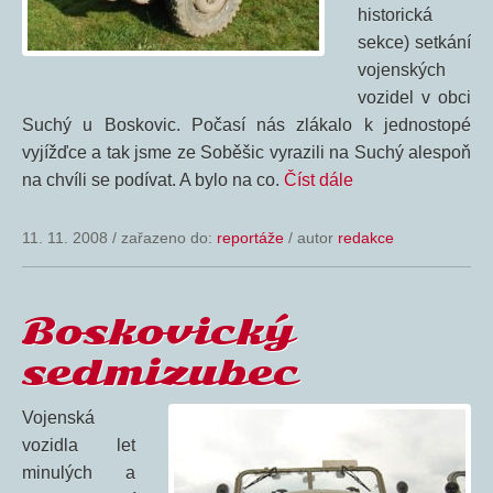
historická
sekce) setkání
vojenských
vozidel v obci
Suchý u Boskovic. Počasí nás zlákalo k jednostopé
vyjížďce a tak jsme ze Soběšic vyrazili na Suchý alespoň
na chvíli se podívat. A bylo na co.
Číst dále
11. 11. 2008
/
zařazeno do:
reportáže
/ autor
redakce
Boskovický
sedmizubec
Vojenská
vozidla let
minulých a