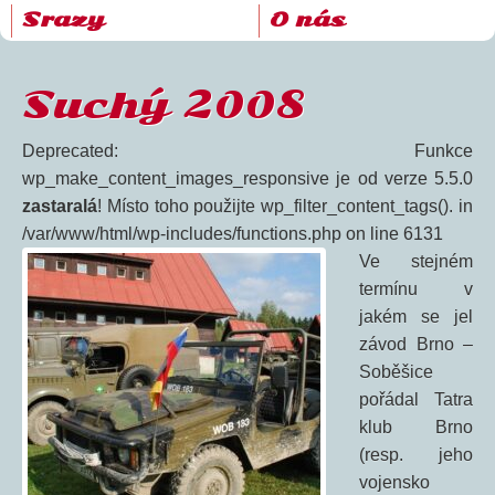
Srazy
O nás
Suchý 2008
Deprecated: Funkce
wp_make_content_images_responsive je od verze 5.5.0
zastaralá
! Místo toho použijte wp_filter_content_tags(). in
/var/www/html/wp-includes/functions.php on line 6131
Ve stejném
termínu v
jakém se jel
závod Brno –
Soběšice
pořádal Tatra
klub Brno
(resp. jeho
vojensko