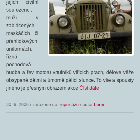
jejich civilní
sourozenci,
muži v
zablácených
maskáčích či
přehlídkových
uniformách,
řízná
pochodová
hudba a řev motorů vrtulníků vířících prach, dělové věže
obsypané dětmi a úmorně pálící slunce. To vše a spousty
jiného je přesným obrazem akce
Číst dále
30. 6. 2006
/
zařazeno do:
reportáže
/ autor
berni