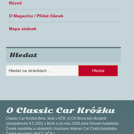
Různé
O Magazínu / Přidat článek
Mapa stránek
Hledat
O Classic Car Króžku
Classic Car Króžek Brno, klub v AČR, (CCK Brno) byl oficiálně
zaregistrován 9.5.2001 v Brně a od roku 2005 jsme členem Autoklubu
České republiky a následně i Asociace Veteran Car Clubů Autoklubu
České republiky (AVCC AČR.)