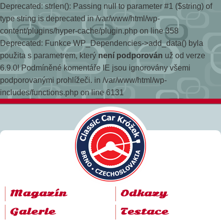
Deprecated: strlen(): Passing null to parameter #1 ($string) of
type string is deprecated in /var/www/html/wp-
content/plugins/hyper-cache/plugin.php on line 358
Deprecated: Funkce WP_Dependencies->add_data() byla
použita s parametrem, který
není podporován
už od verze
6.9.0! Podmíněné komentáře IE jsou ignorovány všemi
podporovanými prohlížeči. in /var/www/html/wp-
includes/functions.php on line 6131
Magazín
Odkazy
Galerie
Testace