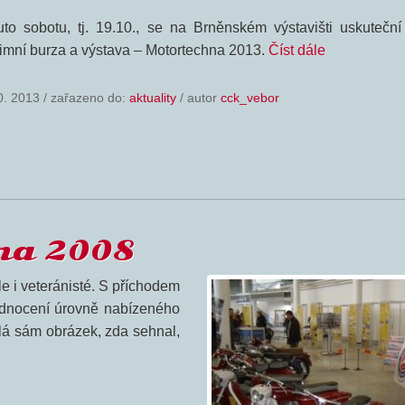
tuto sobotu, tj. 19.10., se na Brněnském výstavišti uskuteční 
imní burza a výstava – Motortechna 2013.
Číst dále
0. 2013
/
zařazeno do:
aktuality
/ autor
cck_vebor
na 2008
le i veteránisté. S příchodem
hodnocení úrovně nabízeného
lá sám obrázek, zda sehnal,