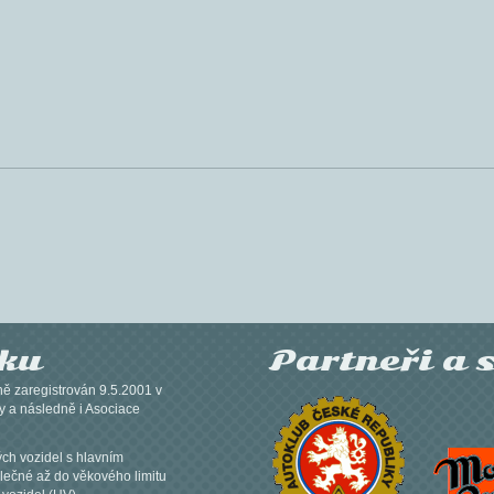
žku
Partneři a 
ně zaregistrován 9.5.2001 v
y a následně i Asociace
ých vozidel s hlavním
lečné až do věkového limitu