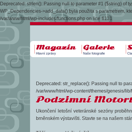
Deprecated: strlen(): Passing null to parameter #1 ($string) of
WP_Dependencies->add_data() byla použita s parametrem, kt
/var/www/html/wp-includes/functions.php on line 6131
Magazín
Galerie
Hlavní zprávy
Naše fotografie
Cla
Deprecated: str_replace(): Passing null to para
/var/www/html/wp-content/themes/genesis/lib/
Podzimní Motor
Ukončení letošní veteránské sezóny proběhne
brněnském výstavišti. Stavte se na našem stán