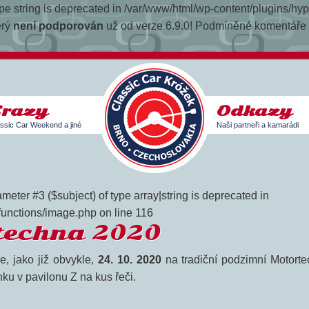
 type string is deprecated in /var/www/html/wp-content/plugins/h
erý
není podporován
už od verze 6.9.0! Podmíněné komentáře I
Srazy
Odkazy
ssic Car Weekend a jiné
Naši partneři a kamarádi
meter #3 ($subject) of type array|string is deprecated in
functions/image.php on line 116
techna 2020
, jako již obvykle,
24. 10. 2020
na tradiční podzimní Motort
ku v pavilonu Z na kus řeči.