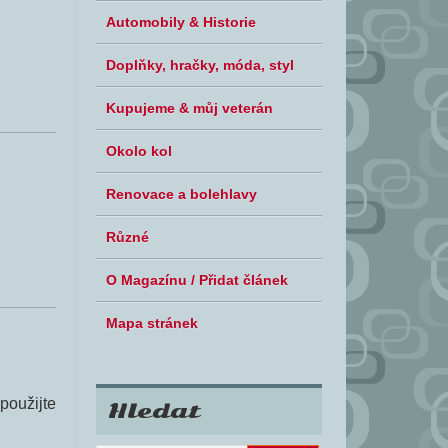
Automobily & Historie
Doplňky, hračky, móda, styl
Kupujeme & můj veterán
Okolo kol
Renovace a bolehlavy
Různé
O Magazínu / Přidat článek
Mapa stránek
použijte
Hledat