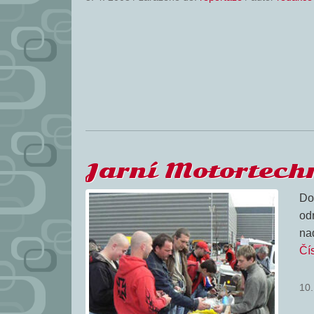
Jarní Motortech
Do
odr
na
Čís
10.