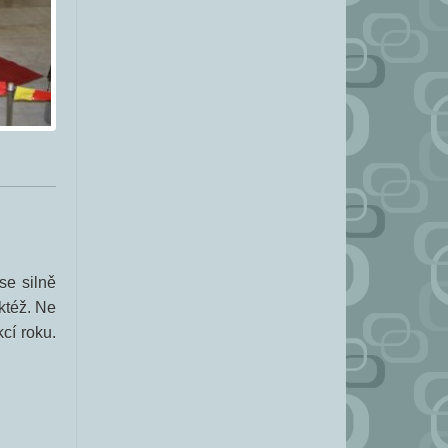
se silně
ktéž. Ne
cí roku.