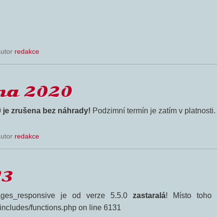
autor
redakce
na 2020
0 je zrušena bez náhrady!
Podzimní termín je zatím v platnosti.
autor
redakce
13
ges_responsive je od verze 5.5.0
zastaralá
! Místo toho 
-includes/functions.php on line 6131