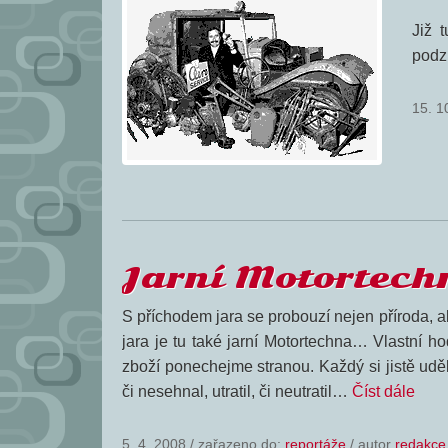
Již 
podz
15. 1
Jarní Motortech
S příchodem jara se probouzí nejen příroda, a
jara je tu také jarní Motortechna… Vlastní 
zboží ponechejme stranou. Každý si jistě udě
či nesehnal, utratil, či neutratil…
Číst dále
5. 4. 2008
/
zařazeno do:
reportáže
/ autor
redakce