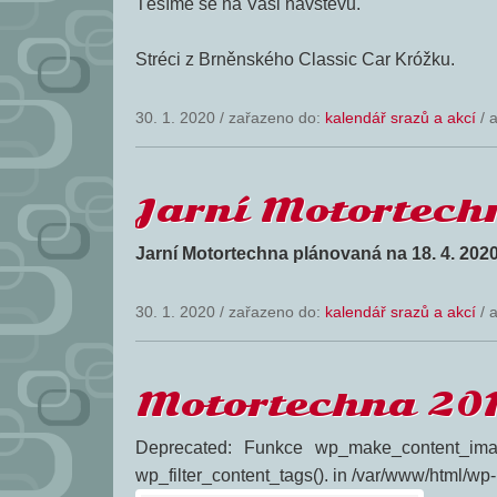
Těšíme se na Vaši návštěvu.
Stréci z Brněnského Classic Car Króžku.
30. 1. 2020
/
zařazeno do:
kalendář srazů a akcí
/ 
Jarní Motortech
Jarní Motortechna plánovaná na 18. 4. 202
30. 1. 2020
/
zařazeno do:
kalendář srazů a akcí
/ 
Motortechna 20
Deprecated: Funkce wp_make_content_ima
wp_filter_content_tags(). in /var/www/html/wp