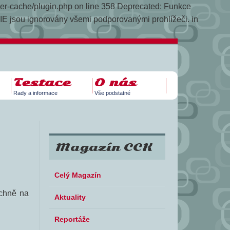
yper-cache/plugin.php on line 358
Deprecated: Funkce
E jsou ignorovány všemi podporovanými prohlížeči. in
Testace
O nás
Rady a informace
Vše podstatné
Magazín CCK
Celý Magazín
echně na
Aktuality
Reportáže