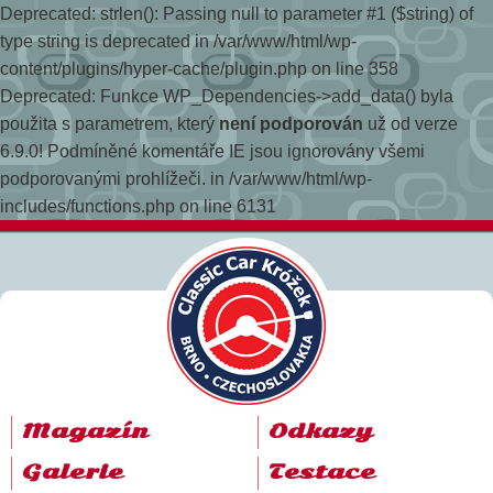
Deprecated: strlen(): Passing null to parameter #1 ($string) of
type string is deprecated in /var/www/html/wp-
content/plugins/hyper-cache/plugin.php on line 358
Deprecated: Funkce WP_Dependencies->add_data() byla
použita s parametrem, který
není podporován
už od verze
6.9.0! Podmíněné komentáře IE jsou ignorovány všemi
podporovanými prohlížeči. in /var/www/html/wp-
includes/functions.php on line 6131
Magazín
Odkazy
Galerie
Testace