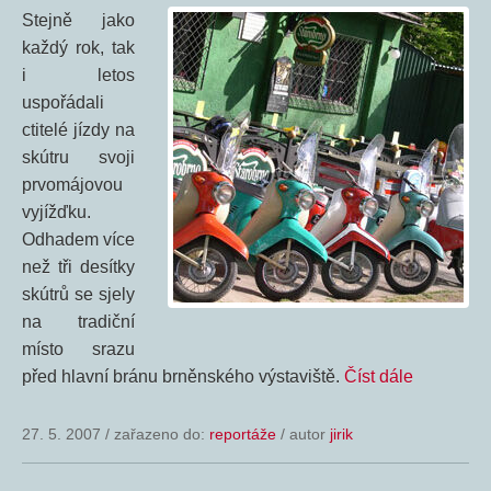
Stejně jako
každý rok, tak
i letos
uspořádali
ctitelé jízdy na
skútru svoji
prvomájovou
vyjížďku.
Odhadem více
než tři desítky
skútrů se sjely
na tradiční
místo srazu
před hlavní bránu brněnského výstaviště.
Číst dále
27. 5. 2007
/
zařazeno do:
reportáže
/ autor
jirik