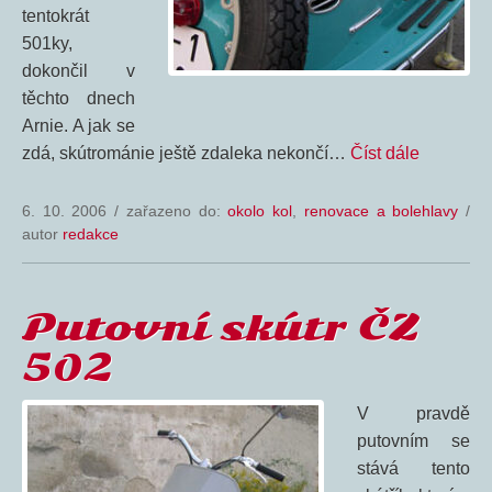
tentokrát
501ky,
dokončil v
těchto dnech
Arnie. A jak se
zdá, skútrománie ještě zdaleka nekončí…
Číst dále
6. 10. 2006
/
zařazeno do:
okolo kol
,
renovace a bolehlavy
/
autor
redakce
Putovní skútr ČZ
502
V pravdě
putovním se
stává tento