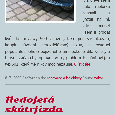
Již dříve jsem
tuto motorku
vlastnil a
jezdil na ní,
ale musel
jsem ji prodat
kvůli koupi Jawy 500. Jenže jak se posléze ukázalo,
koupit původní nerozdělávaný skútr, s rostoucí
popularitou tohoto pojízdného uměleckého díla ve stylu
brusel, začalo být opravdu velký problém. K mání byl jen
typ 501, který mě nikdy moc nezaujal.
Číst dále
8. 7. 2009
/
zařazeno do:
renovace a bolehlavy
/ autor
zakar
Nedojetá
skútrjízda