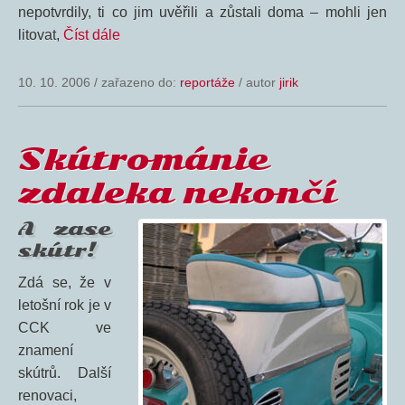
nepotvrdily, ti co jim uvěřili a zůstali doma – mohli jen
litovat,
Číst dále
10. 10. 2006
/
zařazeno do:
reportáže
/ autor
jirik
Skútrománie
zdaleka nekončí
A zase
skútr!
Zdá se, že v
letošní rok je v
CCK ve
znamení
skútrů. Další
renovaci,