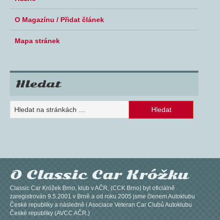
O Magazínu / Přidat článek
Mapa stránek
Hledat
O Classic Car Króžku
Classic Car Króžek Brno, klub v AČR, (CCK Brno) byl oficiálně
zaregistrován 9.5.2001 v Brně a od roku 2005 jsme členem Autoklubu
České republiky a následně i Asociace Veteran Car Clubů Autoklubu
České republiky (AVCC AČR.)