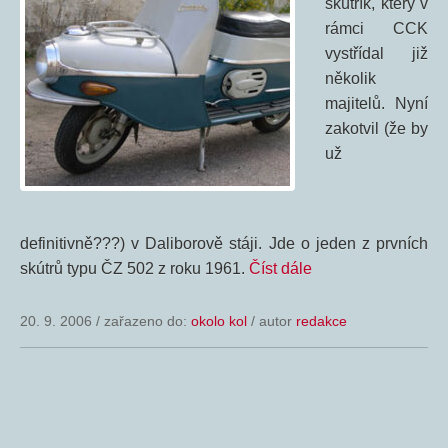
skútřík, který v
rámci CCK
vystřídal již
několik
majitelů. Nyní
zakotvil (že by
už
definitivně???) v Daliborově stáji. Jde o jeden z prvních
skútrů typu ČZ 502 z roku 1961.
Číst dále
20. 9. 2006
/
zařazeno do:
okolo kol
/ autor
redakce