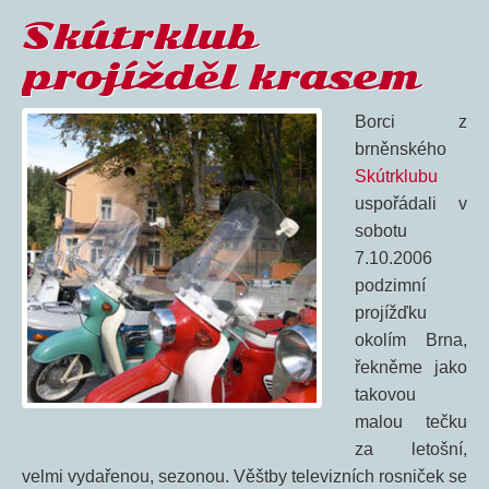
Skútrklub
projížděl krasem
Borci z
brněnského
Skútrklubu
uspořádali v
sobotu
7.10.2006
podzimní
projížďku
okolím Brna,
řekněme jako
takovou
malou tečku
za letošní,
velmi vydařenou, sezonou. Věštby televizních rosniček se