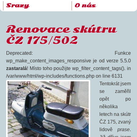
Srazy
O nás
Renovace skútru
ČZ 175/502
Deprecated: Funkce
wp_make_content_images_responsive je od verze 5.5.0
zastaralá
! Místo toho použijte wp_filter_content_tags(). in
/var/www/html/wp-includes/functions.php on line 6131
Tentokrát jsem
se zaměřil
opět po
několika
letech na skútr
ČZ 175, zvaný
lidově
prase
.