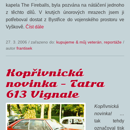
kapela The Fireballs, byla pozvána na nátáčení jednoho
z těchto dílů. V krutých únorových mrazech jsem ji
potřeboval dostat z Bystřice do vojenského prostoru ve
Vyškově.
Číst dále
27. 3. 2006
/
zařazeno do:
kupujeme & můj veterán
,
reportáže
/
autor
frantisek
Kopřivnická
novinka – Tatra
613 Vignale
Kopřivnická
novinka!
…
tak tehdy
označoval tisk