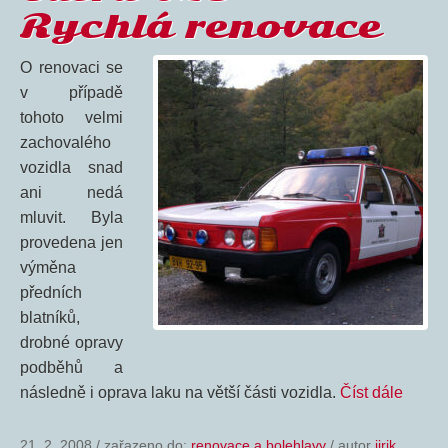
Rychlá renovace
O renovaci se
v případě
tohoto velmi
zachovalého
vozidla snad
ani nedá
mluvit. Byla
provedena jen
výměna
předních
blatníků,
drobné opravy
podběhů a
následně i oprava laku na větší části vozidla.
Číst dále
21. 2. 2008
/
zařazeno do:
renovace a bolehlavy
/ autor
jirik