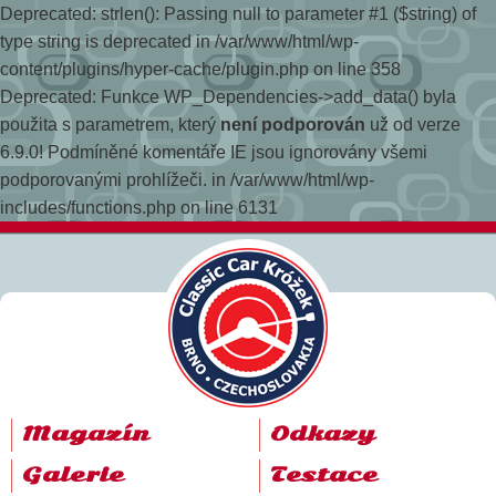
Deprecated: strlen(): Passing null to parameter #1 ($string) of
type string is deprecated in /var/www/html/wp-
content/plugins/hyper-cache/plugin.php on line 358
Deprecated: Funkce WP_Dependencies->add_data() byla
použita s parametrem, který
není podporován
už od verze
6.9.0! Podmíněné komentáře IE jsou ignorovány všemi
podporovanými prohlížeči. in /var/www/html/wp-
includes/functions.php on line 6131
Magazín
Odkazy
Galerie
Testace