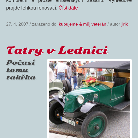
kompletní a prosté amatérských zásahů. Výhledově
projde lehkou renovací.
Číst dále
27. 4. 2007
/
zařazeno do:
kupujeme & můj veterán
/ autor
jirik
Tatry v Lednici
Počasí
tomu
takřka