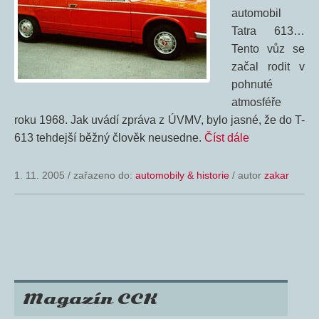
automobil
Tatra 613…
Tento vůz se
začal rodit v
pohnuté
atmosféře
roku 1968. Jak uvádí zpráva z ÚVMV, bylo jasné, že do T-
613 tehdejší běžný člověk neusedne.
Číst dále
1. 11. 2005
/
zařazeno do:
automobily & historie
/ autor
zakar
Magazín CCK