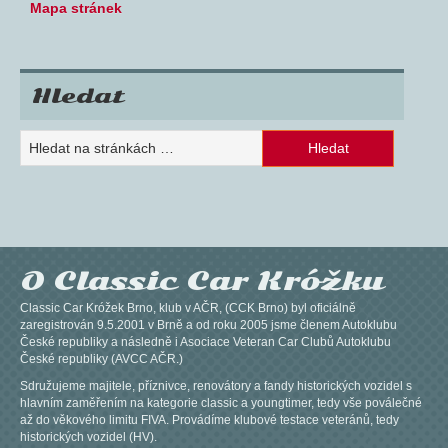
Mapa stránek
Hledat
O Classic Car Króžku
Classic Car Króžek Brno, klub v AČR, (CCK Brno) byl oficiálně
zaregistrován 9.5.2001 v Brně a od roku 2005 jsme členem Autoklubu
České republiky a následně i Asociace Veteran Car Clubů Autoklubu
České republiky (AVCC AČR.)
Sdružujeme majitele, příznivce, renovátory a fandy historických vozidel s
hlavním zaměřením na kategorie classic a youngtimer, tedy vše poválečné
až do věkového limitu FIVA. Provádíme klubové testace veteránů, tedy
historických vozidel (HV).