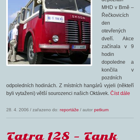
MHD v Brně –
Řečkovicích
den
otevřených
dveří. Akce
začínala v 9
hodin
dopoledne a
končila v
pozdních
odpoledních hodinách. Z místních hangárů vyjeli (někteří
byli vytaženi) větší sourozenci našich Oktávek.
Číst dále
28. 4. 2006
/
zařazeno do:
reportáže
/ autor
petkum
Tatra 128 – Tank