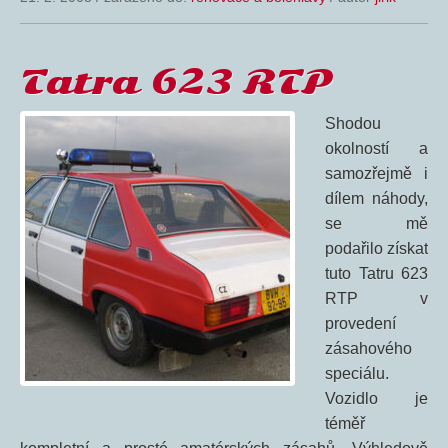
Tatra 623 RTP
Shodou
okolností a
samozřejmě i
dílem náhody,
se mě
podařilo získat
tuto Tatru 623
RTP v
provedení
zásahového
speciálu.
Vozidlo je
téměř