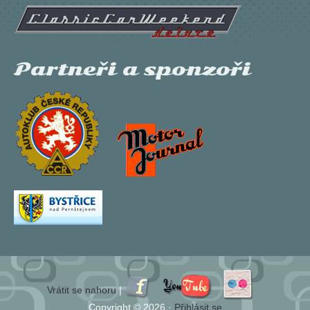
Partneři a sponzoři
Vrátit se nahoru
|
Copyright © 2026 ·
Přihlásit se