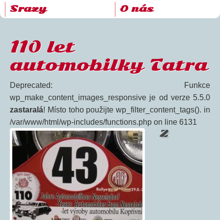
Srazy
O nás
110 let
automobilky Tatra
Deprecated: Funkce
wp_make_content_images_responsive je od verze 5.5.0
zastaralá
! Místo toho použijte wp_filter_content_tags(). in
/var/www/html/wp-includes/functions.php on line 6131
Z