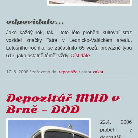
odpovídalo…
Jako každý rok, tak i toto léto proběhl kultovní sraz
vozidel značky Tatra v Lednicko-Valtickém areálu.
Letošního ročníku se zúčastnilo 65 vozů, převážně typu
613, jako ostatně téměř vždy.
Číst dále
17. 8. 2006
/
zařazeno do:
reportáže
/ autor
zakar
Depozitář MHD v
Brně – DOD
22.4. 2006
proběhl v
depozitáři