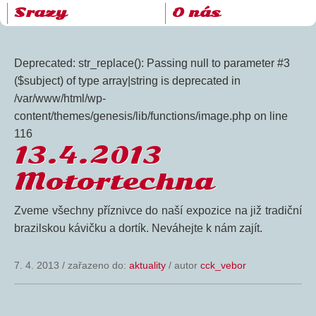
Srazy
O nás
Deprecated: str_replace(): Passing null to parameter #3
($subject) of type array|string is deprecated in
/var/www/html/wp-
content/themes/genesis/lib/functions/image.php on line
116
13.4.2013
Motortechna
Zveme všechny příznivce do naší expozice na již tradiční
brazilskou kávičku a dortík. Neváhejte k nám zajít.
7. 4. 2013
/
zařazeno do:
aktuality
/ autor
cck_vebor