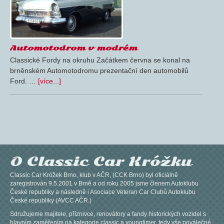
Automotodrom v modrém
Classické Fordy na okruhu Začátkem června se konal na
brněnském Automotodromu prezentační den automobilů
Ford. …
[více...]
O Classic Car Króžku
Classic Car Króžek Brno, klub v AČR, (CCK Brno) byl oficiálně
zaregistrován 9.5.2001 v Brně a od roku 2005 jsme členem Autoklubu
České republiky a následně i Asociace Veteran Car Clubů Autoklubu
České republiky (AVCC AČR.)
Sdružujeme majitele, příznivce, renovátory a fandy historických vozidel s
hlavním zaměřením na kategorie classic a youngtimer, tedy vše poválečné