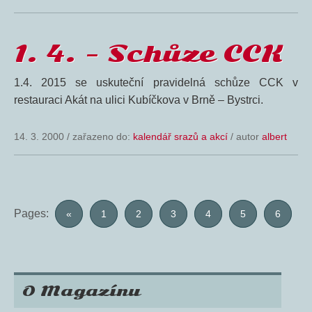
1. 4. – Schůze CCK
1.4. 2015 se uskuteční pravidelná schůze CCK v
restauraci Akát na ulici Kubíčkova v Brně – Bystrci.
14. 3. 2000
/
zařazeno do:
kalendář srazů a akcí
/ autor
albert
Pages:
«
1
2
3
4
5
6
O Magazínu