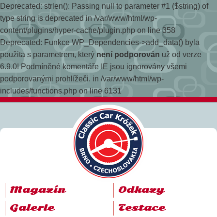
Deprecated: strlen(): Passing null to parameter #1 ($string) of
type string is deprecated in /var/www/html/wp-
content/plugins/hyper-cache/plugin.php on line 358
Deprecated: Funkce WP_Dependencies->add_data() byla
použita s parametrem, který
není podporován
už od verze
6.9.0! Podmíněné komentáře IE jsou ignorovány všemi
podporovanými prohlížeči. in /var/www/html/wp-
includes/functions.php on line 6131
Magazín
Odkazy
Galerie
Testace