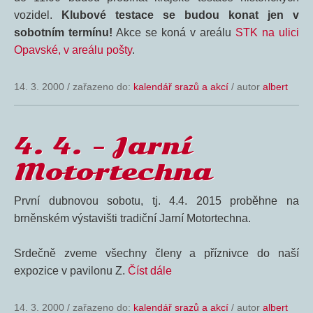
vozidel.
Klubové testace se budou konat jen v
sobotním termínu!
Akce se koná v areálu
STK na ulici
Opavské, v areálu pošty
.
14. 3. 2000
/
zařazeno do:
kalendář srazů a akcí
/ autor
albert
4. 4. – Jarní
Motortechna
První dubnovou sobotu, tj. 4.4. 2015 proběhne na
brněnském výstavišti tradiční Jarní Motortechna.
Srdečně zveme všechny členy a příznivce do naší
expozice v pavilonu Z.
Číst dále
14. 3. 2000
/
zařazeno do:
kalendář srazů a akcí
/ autor
albert