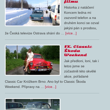
filmu
Historka z natáčení
Koncem ledna mi
zazvonil telefon a na
druhém konci se ozval
jakýsi pán s prosbou,
že Česká televize Ostrava shání do …
[více...]
IX. Classic
Škoda
Weekend
Jak předloni, loni, tak i
letos jsme se
zúčastnili této skvělé
akce, pořádané
Classic Car Króžkem Brno. Ano byl to Classic Škoda
Weekend. Přípravy na …
[více...]