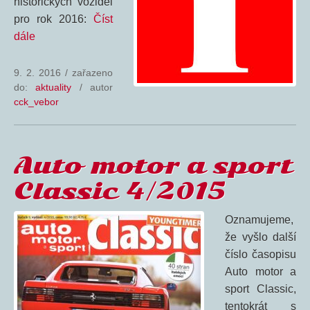
historických vozidel
pro rok 2016:
Číst
dále
9. 2. 2016
/
zařazeno
do:
aktuality
/ autor
cck_vebor
Auto motor a sport
Classic 4/2015
Oznamujeme,
že vyšlo další
číslo časopisu
Auto motor a
sport Classic,
tentokrát s