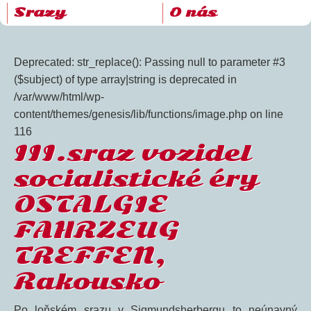
Srazy
O nás
Deprecated: str_replace(): Passing null to parameter #3
($subject) of type array|string is deprecated in
/var/www/html/wp-
content/themes/genesis/lib/functions/image.php on line
116
III.sraz vozidel
socialistické éry
OSTALGIE
FAHRZEUG
TREFFEN,
Rakousko
Po loňském srazu v Sigmundsherbergu to neúnavný