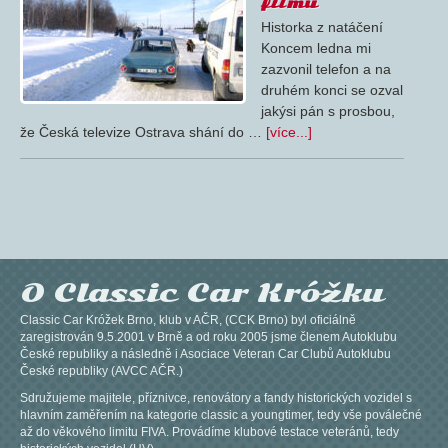
filmu
Historka z natáčení
Koncem ledna mi
zazvonil telefon a na
druhém konci se ozval
jakýsi pán s prosbou,
že Česká televize Ostrava shání do …
[více...]
O Classic Car Króžku
Classic Car Króžek Brno, klub v AČR, (CCK Brno) byl oficiálně
zaregistrován 9.5.2001 v Brně a od roku 2005 jsme členem Autoklubu
České republiky a následně i Asociace Veteran Car Clubů Autoklubu
České republiky (AVCC AČR.)
Sdružujeme majitele, příznivce, renovátory a fandy historických vozidel s
hlavním zaměřením na kategorie classic a youngtimer, tedy vše poválečné
až do věkového limitu FIVA. Provádíme klubové testace veteránů, tedy