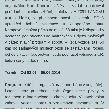
organizátor Karl Kuncar naštěstí nevzdal a inicioval
pořádání III.ročníku setkání, tentokrát v A-2091 LANGAU
(okres Horn), v příjemném prostředí areálu SOLA
uprostřed bohaté vegetace u zatopeného lomu.
Kempování možno přímo na místě, 38 míst je k dispozici v
nocležně pod střechou na matračkách. Příjezd možný již
v pátek, hlavní program v sobotu – jízda vozidel (asi 60
km) po zajímavých místech okolí se zastávkami (focení,
pokec u kávy). Občerstvení bude pocházet většinou z ČR,
tudíž i ceny budou mírné.
Termín : Od 03.06 – 05.06.2016
Program
– sdělení organizátora (ponecháno v originále):
Letosni sraz probehne jinak. Organizacne pevny, v
rodinnem a internacionalistickem duchu. V patek volna
zabava, vecer taborak s vzajemnym seznamenim. V