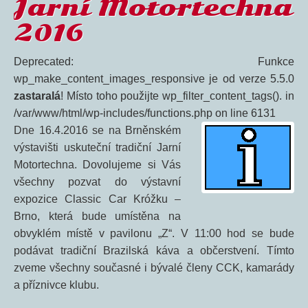
Jarní Motortechna
2016
Deprecated: Funkce
wp_make_content_images_responsive je od verze 5.5.0
zastaralá
! Místo toho použijte wp_filter_content_tags(). in
/var/www/html/wp-includes/functions.php on line 6131
Dne 16.4.2016 se na Brněnském
výstavišti uskuteční tradiční Jarní
Motortechna. Dovolujeme si Vás
všechny pozvat do výstavní
expozice Classic Car Króžku –
Brno, která bude umístěna na
obvyklém místě v pavilonu „Z“. V 11:00 hod se bude
podávat tradiční Brazilská káva a občerstvení. Tímto
zveme všechny současné i bývalé členy CCK, kamarády
a příznivce klubu.