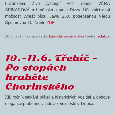
Lužánkami. Živě vystoupí Petr Bende, VĚRA
ŠPINAROVÁ a brněnská kapela Dizzy. Účastníci mají
možnost vyhrát bílou Jawu 250, podepsanou Věrou
Špinarovou. Další info
ZDE.
10. 5. 2016
/
zařazeno do:
kalendář srazů a akcí
/ autor
redakce
10.-11.6. Třebíč –
Po stopách
hraběte
Chorinského
XII. ročník setkání přátel a historických vozidel a dobové
elegance proběhne v židovském městě v Třebíči.