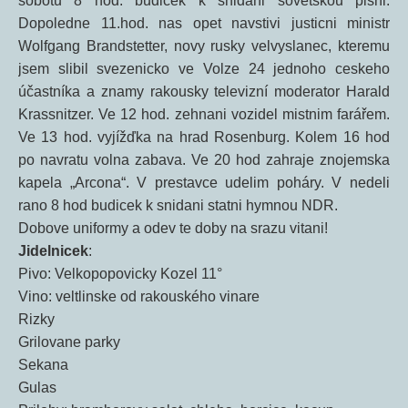
sobotu 8 hod. budicek k snidani sovětskou pisni.
Dopoledne 11.hod. nas opet navstivi justicni ministr
Wolfgang Brandstetter, novy rusky velvyslanec, kteremu
jsem slibil svezenicko ve Volze 24 jednoho ceskeho
účastníka a znamy rakousky televizní moderator Harald
Krassnitzer. Ve 12 hod. zehnani vozidel mistnim farářem.
Ve 13 hod. vyjížďka na hrad Rosenburg. Kolem 16 hod
po navratu volna zabava. Ve 20 hod zahraje znojemska
kapela „Arcona“. V prestavce udelim poháry. V nedeli
rano 8 hod budicek k snidani statni hymnou NDR.
Dobove uniformy a odev te doby na srazu vitani!
Jidelnicek
:
Pivo: Velkopopovicky Kozel 11°
Vino: veltlinske od rakouského vinare
Rizky
Grilovane parky
Sekana
Gulas