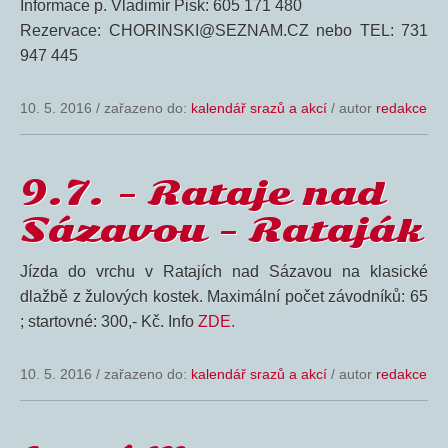
Informace p. Vladimír Pisk: 605 171 480
Rezervace: CHORINSKI@SEZNAM.CZ nebo TEL: 731
947 445
10. 5. 2016
/
zařazeno do:
kalendář srazů a akcí
/ autor
redakce
9.7. – Rataje nad
Sázavou – Rataják
Jízda do vrchu v Ratajích nad Sázavou na klasické
dlažbě z žulových kostek. Maximální počet závodníků: 65
; startovné: 300,- Kč. Info
ZDE.
10. 5. 2016
/
zařazeno do:
kalendář srazů a akcí
/ autor
redakce