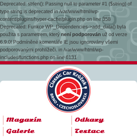
Deprecated: strlen(): Passing null to parameter #1 ($string) of
type string is deprecated in /var/www/html/wp-
content/plugins/hyper-cache/plugin.php on line 358
Deprecated: Funkce WP_Dependencies->add_data() byla
použita s parametrem, který
není podporován
už od verze
6.9.0! Podmíněné komentáře IE jsou ignorovány všemi
podporovanými prohlížeči. in /var/www/html/wp-
includes/functions.php on line 6131
Magazín
Odkazy
Galerie
Testace