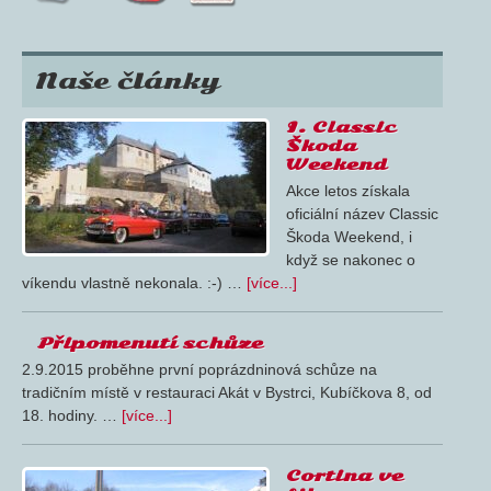
Naše články
I. Classic
Škoda
Weekend
Akce letos získala
oficiální název Classic
Škoda Weekend, i
když se nakonec o
víkendu vlastně nekonala. :-) …
[více...]
Připomenutí schůze
2.9.2015 proběhne první poprázdninová schůze na
tradičním místě v restauraci Akát v Bystrci, Kubíčkova 8, od
18. hodiny. …
[více...]
Cortina ve