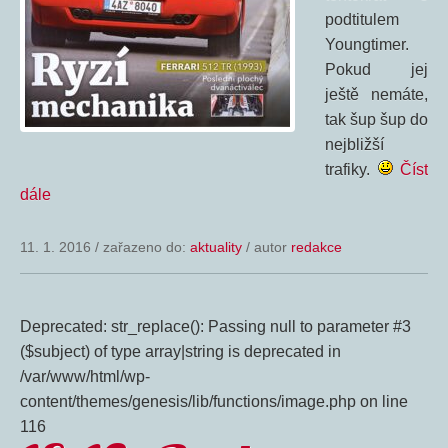
podtitulem
Youngtimer.
Pokud jej
ještě nemáte,
tak šup šup do
nejbližší
trafiky.
Číst
dále
11. 1. 2016
/
zařazeno do:
aktuality
/ autor
redakce
Deprecated: str_replace(): Passing null to parameter #3
($subject) of type array|string is deprecated in
/var/www/html/wp-
content/themes/genesis/lib/functions/image.php on line
116