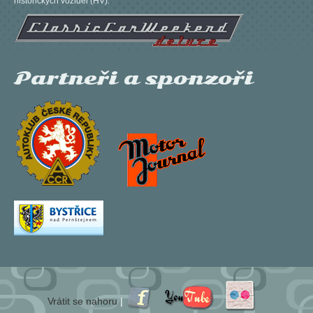
historických vozidel (HV).
Partneři a sponzoři
Vrátit se nahoru
|