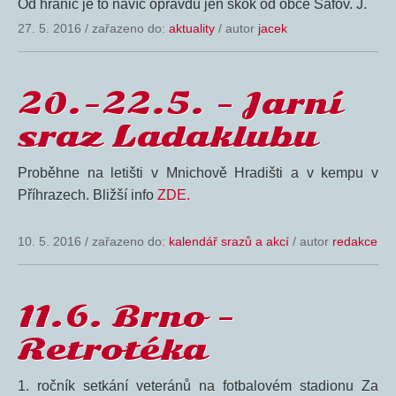
Od hranic je to navíc opravdu jen skok od obce Šafov. J.
27. 5. 2016
/
zařazeno do:
aktuality
/ autor
jacek
20.-22.5. – Jarní
sraz Ladaklubu
Proběhne na letišti v Mnichově Hradišti a v kempu v
Příhrazech. Bližší info
ZDE.
10. 5. 2016
/
zařazeno do:
kalendář srazů a akcí
/ autor
redakce
11.6. Brno –
Retrotéka
1. ročník setkání veteránů na fotbalovém stadionu Za