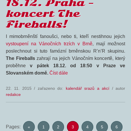
18.12. Praha –
koncert The
Fireballs!
I mimobrněnští fanoušci, nebo ti, kteří nestihnou jejich
vystoupení na Vánočních trzích v Brně
, mají možnost
poslechnout si tuto famózní brněnskou R’n’R skupinu.
The Fireballs
zahrají na jejich Vánočním koncertě, který
proběhne
v pátek 18.12. od 18:50 v Praze ve
Slovanském domě.
Číst dále
22. 11. 2015
/
zařazeno do:
kalendář srazů a akcí
/ autor
redakce
Pages:
«
1
2
3
4
5
6