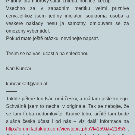
Prilohy: bramborovy salat, chleba, horcice, kecup
Vsechno za v zapadnim meritku velmi priznive
ceny.Jelikoz jsem jediny iniciator, soukroma osoba a
veskere naklady nesu ja samotny, omlouvam se za
omezeny vyber jidel.
Pokud mate ještě otázku, neváhejte napsat.
Tesim se na vasi ucast a na shledanou
Karl Kuncar
kuncar.karl@aon.at
——-
Takhle pěkně ten Kárl umí česky, a má tam ještě kolegu.
Schválně jsem to nechal v originále. Tak se nebojte, že
se tam třeba nedomluvíte. Kromě toho, určitě tam bude
slušná česká účast i od nás – viz další informace na
http://forum.ladaklub.com/viewtopic.php?f=159&t=21853
.