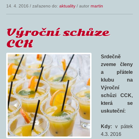
14. 4. 2016
/
zařazeno do:
aktuality
/ autor
martin
Výroční schůze
CCK
Srdečně
zveme členy
a přátele
klubu na
Výroční
schůzi CCK,
která se
uskuteční:
Kdy:
v pátek
4.3. 2016