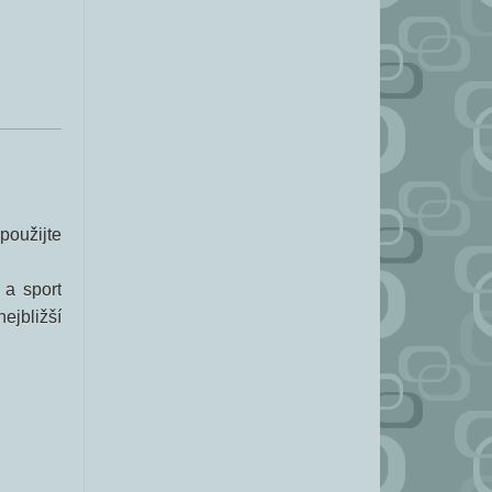
použijte
 a sport
ejbližší