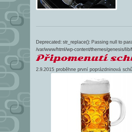
Deprecated: str_replace(): Passing null to para
/var/www/html/wp-content/themes/genesis/lib/
Připomenutí sch
2.9.2015 proběhne první poprázdninová schůz