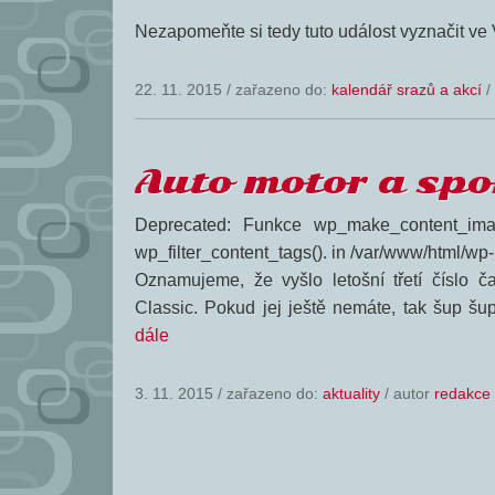
Nezapomeňte si tedy tuto událost vyznačit ve
22. 11. 2015
/
zařazeno do:
kalendář srazů a akcí
/
Auto motor a spo
Deprecated: Funkce wp_make_content_ima
wp_filter_content_tags(). in /var/www/html/wp
Oznamujeme, že vyšlo letošní třetí číslo č
Classic. Pokud jej ještě nemáte, tak šup šup 
dále
3. 11. 2015
/
zařazeno do:
aktuality
/ autor
redakce