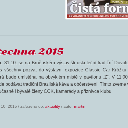
techna 2015
e 31.10. se na Brněnském výstavišti uskuteční tradiční Dovol
s všechny pozvat do výstavní expozice Classic Car Króžku
erá bude umístěna na obvyklém místě v pavilonu „Z“. V 11:0
de podávat tradiční Brazilská káva a občerstvení. Tímto zveme
učasné i bývalé členy CCK, kamarády a příznivce klubu.
 10. 2015
/
zařazeno do:
aktuality
/ autor
martin