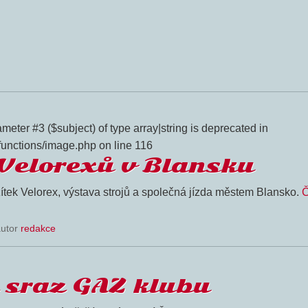
meter #3 ($subject) of type array|string is deprecated in
functions/image.php on line 116
 Velorexů v Blansku
ítek Velorex, výstava strojů a společná jízda městem Blansko.
Č
autor
redakce
í sraz GAZ klubu