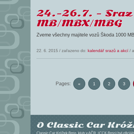
24.-26.7. – Sra
MB/MBX/MBG
Zveme všechny majitele vozů Škoda 1000 MB/
22. 6. 2015
/
zařazeno do:
kalendář srazů a akcí
/ 
Pages:
«
1
2
3
O Classic Car Kró
Classic Car Króžek Brno, klub v AČR, (CCK Brno) byl oficiál