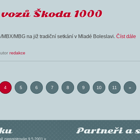
z vozů Škoda 1000
MBX/MBG na již tradiční setkání v Mladé Boleslavi.
Číst dále
autor
redakce
4
5
6
7
8
9
10
11
»
žku
Partneři a 
ně zaregistrován 9.5.2001 v