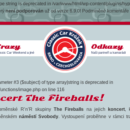
 type string is deprecated in /var/www/html/wp-content/plugins/h
erý
není podporován
už od verze 6.9.0! Podmíněné komentáře I
Srazy
Odkazy
ssic Car Weekend a jiné
Naši partneři a kamarádi
meter #3 ($subject) of type array|string is deprecated in
functions/image.php on line 116
cert The Fireballs!
brněnské R’n’R skupiny
The Fireballs
na jejich
koncert
, 
něnském
náměstí Svobody
. Vystoupení proběhne v rámci tr