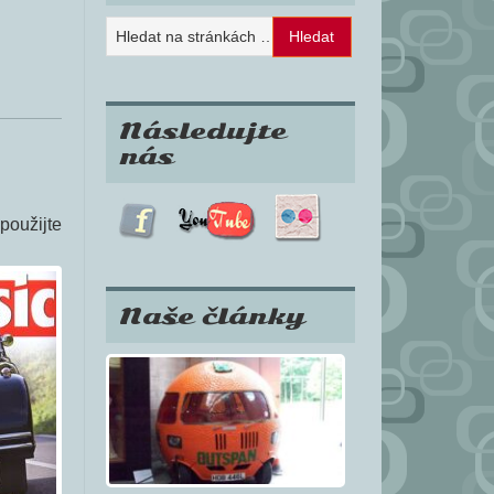
Následujte
nás
použijte
Naše články