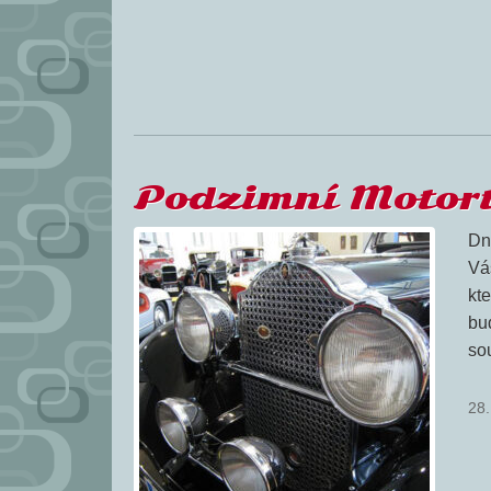
Podzimní Motor
Dn
Vá
kt
bu
so
28.