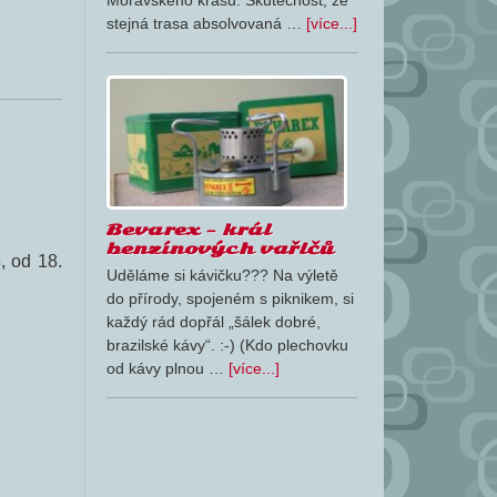
Moravského krasu. Skutečnost, že
stejná trasa absolvovaná …
[více...]
Bevarex – král
benzínových vařičů
, od 18.
Uděláme si kávičku??? Na výletě
do přírody, spojeném s piknikem, si
každý rád dopřál „šálek dobré,
brazilské kávy“. :-) (Kdo plechovku
od kávy plnou …
[více...]