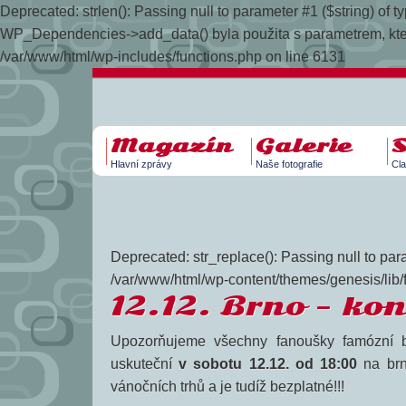
Deprecated: strlen(): Passing null to parameter #1 ($string) of
WP_Dependencies->add_data() byla použita s parametrem, kt
/var/www/html/wp-includes/functions.php on line 6131
Magazín
Galerie
Hlavní zprávy
Naše fotografie
Cla
Deprecated: str_replace(): Passing null to para
/var/www/html/wp-content/themes/genesis/lib/
12.12. Brno – kon
Upozorňujeme všechny fanoušky famózní 
uskuteční
v sobotu 12.12. od 18:00
na br
vánočních trhů a je tudíž bezplatné!!!