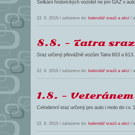
Setkání historických vozidel ne jen GAZ v au
22. 6. 2015
/
zařazeno do:
kalendář srazů a akcí
/ 
8.8. – Tatra sra
Sraz určený převážně vozům Tatra 603 a 613. J
22. 6. 2015
/
zařazeno do:
kalendář srazů a akcí
/ 
1.8. – Veteráne
Celodenní sraz určený pro auto i moto do r.v. 
22. 6. 2015
/
zařazeno do:
kalendář srazů a akcí
/ 