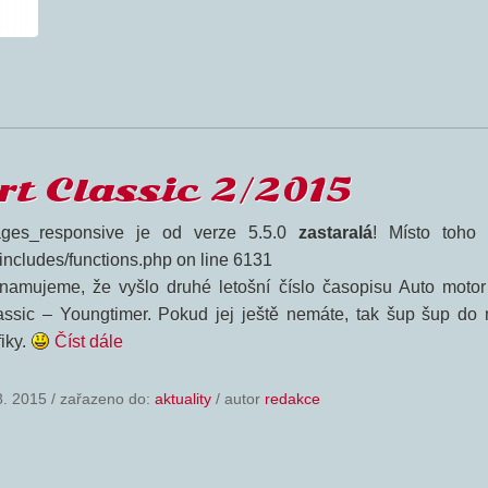
rt Classic 2/2015
ges_responsive je od verze 5.5.0
zastaralá
! Místo toho 
-includes/functions.php on line 6131
namujeme, že vyšlo druhé letošní číslo časopisu Auto motor
assic – Youngtimer. Pokud jej ještě nemáte, tak šup šup do n
fiky.
Číst dále
8. 2015
/
zařazeno do:
aktuality
/ autor
redakce