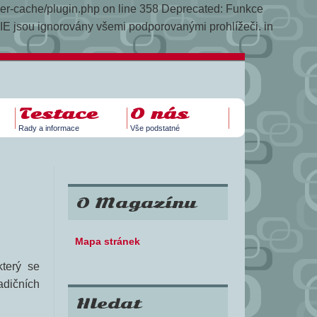
yper-cache/plugin.php on line 358
Deprecated: Funkce
E jsou ignorovány všemi podporovanými prohlížeči. in
Testace
O nás
Rady a informace
Vše podstatné
O Magazínu
Mapa stránek
který se
adičních
Hledat