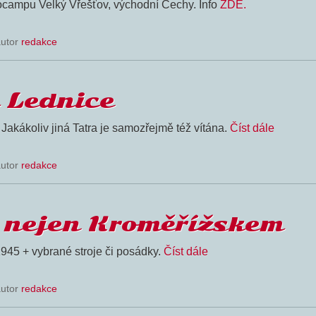
tocampu Velký Vřešťov, východní Čechy. Info
ZDE.
autor
redakce
z Lednice
akákoliv jiná Tatra je samozřejmě též vítána.
Číst dále
autor
redakce
m nejen Kroměřížskem
1945 + vybrané stroje či posádky.
Číst dále
autor
redakce