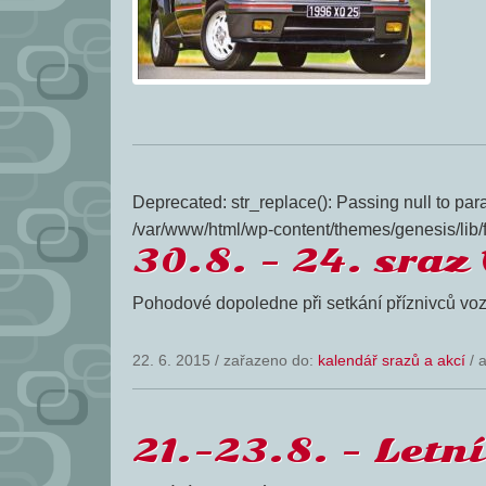
Deprecated: str_replace(): Passing null to para
/var/www/html/wp-content/themes/genesis/lib/
30.8. – 24. sraz
Pohodové dopoledne při setkání příznivců voz
22. 6. 2015
/
zařazeno do:
kalendář srazů a akcí
/ 
21.-23.8. – Letn