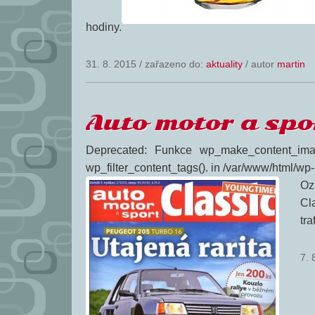
hodiny.
31. 8. 2015
/
zařazeno do:
aktuality
/ autor
martin
Auto motor a spo
Deprecated: Funkce wp_make_content_ima
wp_filter_content_tags(). in /var/www/html/wp
Oz
Cl
tra
7. 