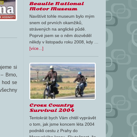
Beaulie National
Motor Museum
Navštívit tohle museum bylo mým
snem od prvních okamžiků,
strávených na anglické půdě.
Poprvé jsem se o něm dozvěděl
někdy v listopadu roku 2008, kdy …
[více...]
ujeme si
 – Brno,
0 hod se
 všechny
Cross Country
Survival 2004
Tentokrát bych Vám chtěl vyprávět
o tom, jak jsme koncem léta 2004
podnikli cestu z Prahy do