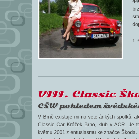
44
br
sr
do
1. 
VIII. Classic Š
CŠW pohledem švédské
V Brně existuje mimo veteránkých spolků, ale
Classic Car Króžek Brno, klub v AČR. Je to
květnu 2001 z entusiasmu ke značce Škoda. 