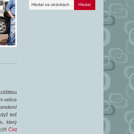
záštitou
m velice
kendem!
když teď
n, který
i!!!
Číst