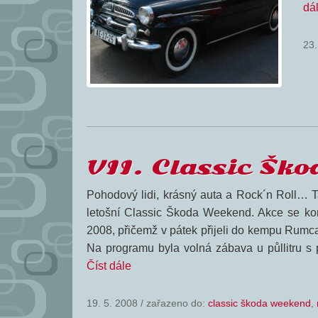
dá
23.
VII. Classic Šk
Pohodový lidi, krásný auta a Rock´n Roll… T
letošní Classic Škoda Weekend. Akce se kon
2008, přičemž v pátek přijeli do kempu Rumcaj
Na programu byla volná zábava u půllitru s
Číst dále
19. 5. 2008
/
zařazeno do:
classic škoda weekend
,