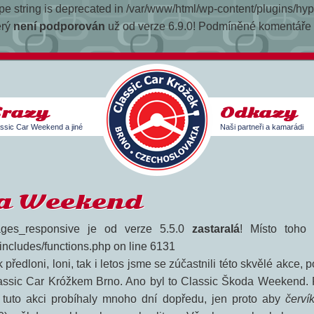
 type string is deprecated in /var/www/html/wp-content/plugins/h
erý
není podporován
už od verze 6.9.0! Podmíněné komentáře I
Srazy
Odkazy
ssic Car Weekend a jiné
Naši partneři a kamarádi
da Weekend
ges_responsive je od verze 5.5.0
zastaralá
! Místo toho 
-includes/functions.php on line 6131
 předloni, loni, tak i letos jsme se zúčastnili této skvělé akce,
assic Car Króžkem Brno. Ano byl to Classic Škoda Weekend. 
 tuto akci probíhaly mnoho dní dopředu, jen proto aby
červí