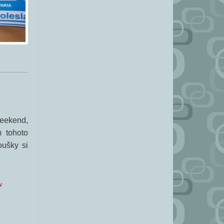
eekend,
 tohoto
oušky si
w