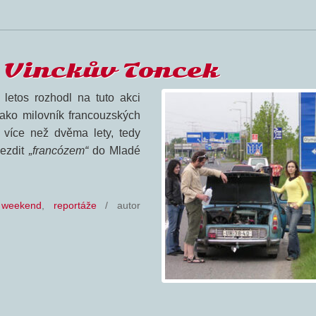
 Vinckův Toncek
letos rozhodl na tuto akci
Jako milovník francouzských
 více než dvěma lety, tedy
jezdit
„francózem“
do Mladé
 weekend
,
reportáže
/ autor