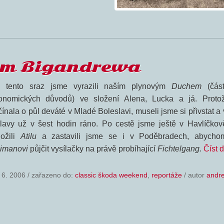
em Bigandrewa
 tento sraz jsme vyrazili naším plynovým
Duchem
(čás
onomických důvodů) ve složení Alena, Lucka a já. Proto
ínala o půl deváté v Mladé Boleslavi, museli jsme si přivstat a 
hlavy už v šest hodin ráno. Po cestě jsme ještě v Havlíčko
ložili
Atilu
a zastavili jsme se i v Poděbradech, abycho
imanovi
půjčit vysílačky na právě probíhající
Fichtelgang
.
Číst 
 6. 2006
/
zařazeno do:
classic škoda weekend
,
reportáže
/ autor
andr