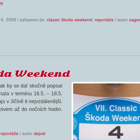
le
 6. 2009
/
zařazeno do:
classic škoda weekend
,
reportáže
/ autor
sage
oda Weekend
ak by se dal stručně popsat
ala v termínu 16.5. – 18.5.
s v Jičíně ti nejvzdálenější.
 pivem až do nočních hodin.
reportáže
/ autor
dejvid