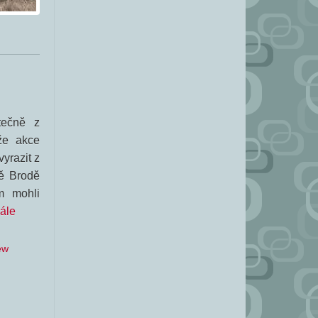
tečně z
že akce
vyrazit z
vě Brodě
m mohli
dále
ew