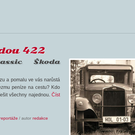
odou 422
assic Škoda
srazu a pomalu ve vás narůstá
vezmu peníze na cestu? Kdo
ešit všechny najednou.
Číst
reportáže
/ autor
redakce