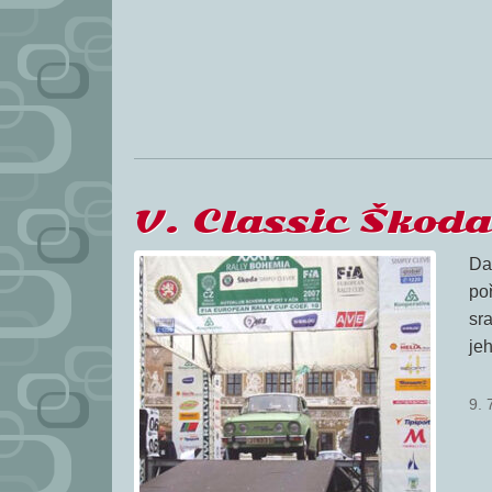
V. Classic Škod
Da
po
sr
jeh
9. 