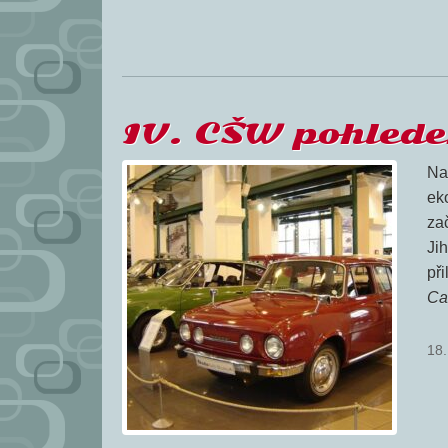
IV. CŠW pohled
Na
ek
zač
Ji
při
Ca
18.