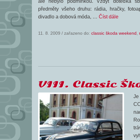
ale nebylo podmínkou. Vždyť doteďka sbí
předměty všeho druhu: rádia, hračky, fotoa
divadlo a dobová móda, …
Číst dále
11. 8. 2009
/
zařazeno do:
classic škoda weekend
,
VIII. Classic Š
Je
CC
na
Ro
tr
vy