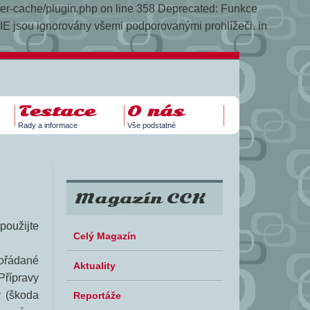
yper-cache/plugin.php on line 358
Deprecated: Funkce
E jsou ignorovány všemi podporovanými prohlížeči. in
Testace
O nás
Rady a informace
Vše podstatné
Magazín CCK
použijte
Celý Magazín
 pořádané
Aktuality
Přípravy
k
(škoda
Reportáže