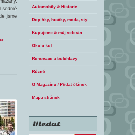
mazány,
Automobily & Historie
ůl sedmé
de jsme
Doplňky, hračky, móda, styl
Kupujeme & můj veterán
cr
Okolo kol
Renovace a bolehlavy
Různé
O Magazínu / Přidat článek
Mapa stránek
Hledat