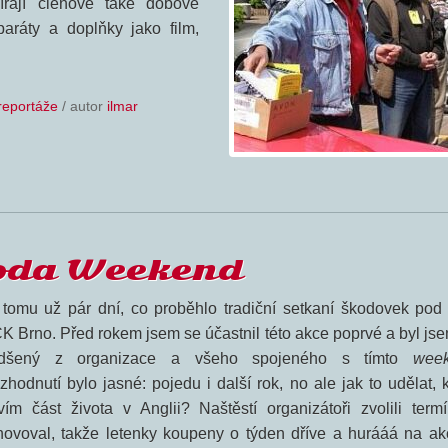
rají členové také dobové
paráty a doplňky jako film,
reportáže
/ autor
ilmar
koda Weekend
 tomu už pár dní, co proběhlo tradiční setkaní škodovek pod 
K Brno. Před rokem jsem se účastnil této akce poprvé a byl jse
dšený z organizace a všeho spojeného s tímto
wee
zhodnutí bylo jasné: pojedu i další rok, no ale jak to udělat, 
ávím část života v Anglii? Naštěstí organizátoři zvolili termí
hovoval, takže letenky koupeny o týden dříve a hurááá na akc