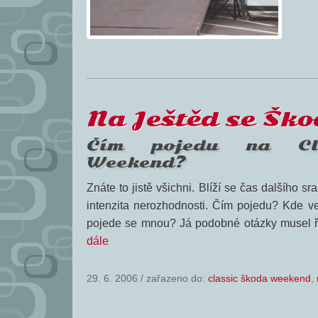
Na Ještěd se Šk
Čím pojedu na Cl
Weekend?
Znáte to jistě všichni. Blíží se čas dalšího 
intenzita nerozhodnosti. Čím pojedu? Kde 
pojede se mnou? Já podobné otázky musel ř
dále
29. 6. 2006
/
zařazeno do:
classic škoda weekend
,