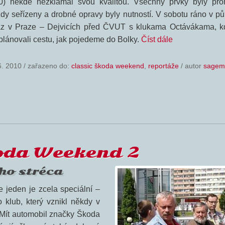
0) někde nezklamal svou kvalitou. Všechny prvky byly pro
zdy seřízeny a drobné opravy byly nutností. V sobotu ráno v p
az v Praze – Dejvicích před ČVUT s klukama Octávákama, k
plánovali cestu, jak pojedeme do Bolky.
Číst dále
6. 2010
/
zařazeno do:
classic škoda weekend
,
reportáže
/ autor
sagem
koda Weekend 2
ho stréca
 jeden je zcela speciální –
 klub, který vznikl někdy v
Mít automobil značky Škoda