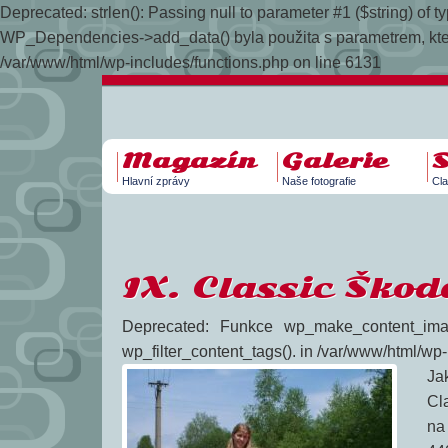
Deprecated: strlen(): Passing null to parameter #1 ($string) of
WP_Dependencies->add_data() byla použita s parametrem, kt
/var/www/html/wp-includes/functions.php on line 6131
Magazín
Galerie
Hlavní zprávy
Naše fotografie
Cla
IX. Classic Ško
Deprecated: Funkce wp_make_content_ima
wp_filter_content_tags(). in /var/www/html/wp
Jak
Cl
na